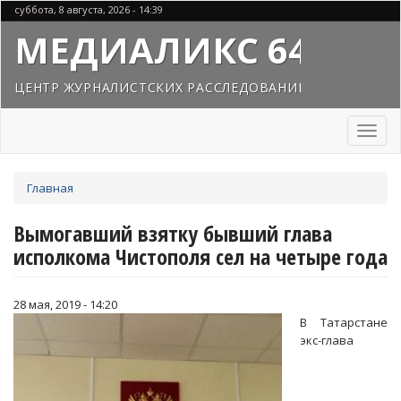
Перейти
суббота, 8 августа, 2026 - 14:39
к
МЕДИАЛИКС 64
основному
содержанию
ЦЕНТР ЖУРНАЛИСТСКИХ РАССЛЕДОВАНИЙ
Toggl
naviga
Вы
Главная
здесь
Вымогавший взятку бывший глава
исполкома Чистополя сел на четыре года
28 мая, 2019 - 14:20
В Татарстане
экс-глава