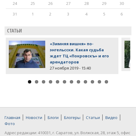
24
25
26
27
28
29
30
31
1
2
3
4
5
6
СТАТЬИ
«Зимняя вишня» по-
энгельсски. Какая судьба
ждет ТЦ «Покровскъ» и его
арендаторов
27 ноября 2019 - 15:40
Главная
Новости
Блоги
Блогеры
Статьи
Видео
Фото
Адрес редакции: 410031, г. Саратов, ул. Волжская, 28, этаж 5, офис