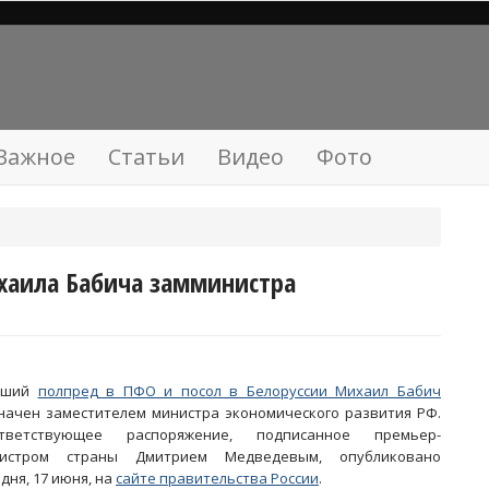
Важное
Статьи
Видео
Фото
аила Бабича замминистра
вший
полпред в ПФО и посол в Белоруссии Михаил Бабич
начен заместителем министра экономического развития РФ.
тветствующее распоряжение, подписанное премьер-
истром страны Дмитрием Медведевым, опубликовано
одня, 17 июня, на
сайте правительства России
.