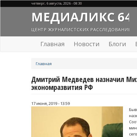
Перейти
четверг, 6 августа, 2026 - 08:30
к
МЕДИАЛИКС 64
основному
содержанию
ЦЕНТР ЖУРНАЛИСТСКИХ РАССЛЕДОВАНИЙ
Главная
Новости
Блоги
Вы
Главная
здесь
Дмитрий Медведев назначил Мих
экономразвития РФ
17 июня, 2019 - 13:59
Бы
наз
Соо
мин
сег