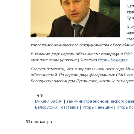
Нап
явл
При
В к
наз
ста
торгово-экономического сотрудничества с Республико
В течение двух недель обязанности полпреда в ПФО
этот пост занял уроженец Энгельса
Игорь Комаров
.
Следует отметить, что в апреле нынешнего года Мих
обязанностей. По версии ряда федеральных СМИ, его
Белоруссии Александра Лукашенко, которые тот адрес
Теги:
Михаил Бабич
|
замминистра экономического раз
Белоруссии
|
отставка
|
Игорь Паньшин
|
Игорь К
53 просмотра