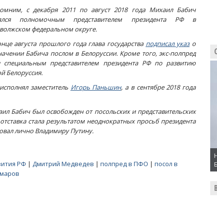
омним, с декабря 2011 по август 2018 года Михаил Бабич
ялся полномочным представителем президента РФ в
волжском федеральном округе.
онце августа прошлого года глава государства
подписал указ
о
начении Бабича послом в Белоруссии. Кроме того, экс-полпред
л специальным представителем президента РФ по развитию
й Белоруссия.
 исполнял заместитель
Игорь Паньшин
, а в сентябре 2018 года
аил Бабич был освобожден от посольских и представительских
 отставка стала результатом неоднократных просьб президента
овал лично Владимиру Путину.
вития РФ
|
Дмитрий Медведев
|
полпред в ПФО
|
посол в
омаров