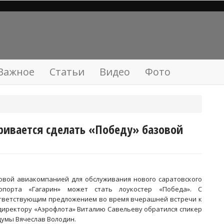
Важное
Статьи
Видео
Фото
ривается сделать «Победу» базовой
овой авиакомпанией для обслуживания нового саратовского
опорта «Гагарин» может стать лоукостер «Победа». С
тветствующим предложением во время вчерашней встречи к
директору «Аэрофлота» Виталию Савельеву обратился спикер
думы Вячеслав Володин.