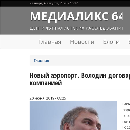
Перейти
четверг, 6 августа, 2026 - 15:12
к
МЕДИАЛИКС 64
основному
содержанию
ЦЕНТР ЖУРНАЛИСТСКИХ РАССЛЕДОВАНИЙ
Главная
Новости
Блоги
Вы
Главная
здесь
Новый аэропорт. Володин догова
компанией
20 июня, 2019 - 08:25
Баз
аэр
соо
ген
Гос