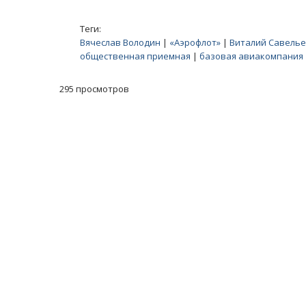
Теги:
Вячеслав Володин
|
«Аэрофлот»
|
Виталий Савель
общественная приемная
|
базовая авиакомпания
295 просмотров
Масленичный концерт ансамбля «Ба