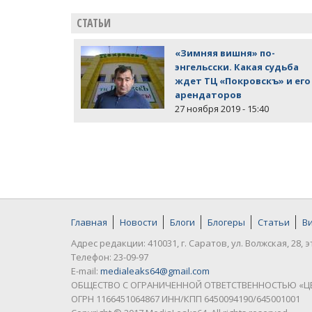
СТАТЬИ
«Зимняя вишня» по-
энгельсски. Какая судьба
ждет ТЦ «Покровскъ» и его
арендаторов
27 ноября 2019 - 15:40
Главная
Новости
Блоги
Блогеры
Статьи
В
Адрес редакции: 410031, г. Саратов, ул. Волжская, 28, э
Телефон: 23-09-97
E-mail:
medialeaks64@gmail.com
ОБЩЕСТВО С ОГРАНИЧЕННОЙ ОТВЕТСТВЕННОСТЬЮ «Ц
ОГРН 1166451064867 ИНН/КПП 6450094190/645001001