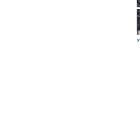
ук убийцы
Митинг против планов Росатома по
У
строительству завода в Горном