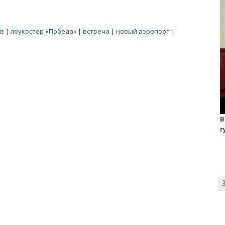
ев
|
лоукостер «Победа»
|
встреча
|
новый аэропорт
|
лаган»
На обсуждении проекта завода в Горном едва не
В
случилась потасовка
г