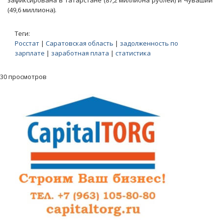
зафиксирована в Татарстане (87,2 миллиона рублей) и Чувашии
(49,6 миллиона).
Теги:
Росстат
|
Саратовская область
|
задолженность по
зарплате
|
заработная плата
|
статистика
30 просмотров