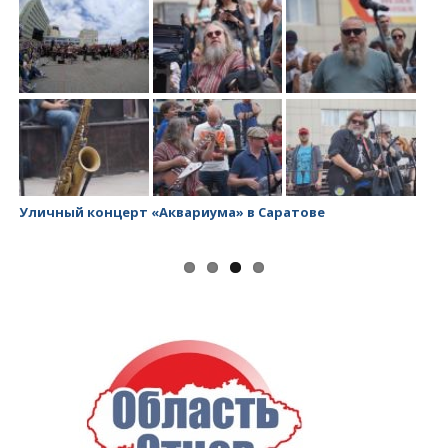
 по
Уличный концерт «Аквариума» в Саратове
За