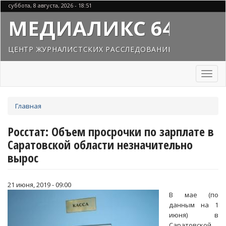
Перейти
суббота, 8 августа, 2026 - 18:51
к
МЕДИАЛИКС 64
основному
содержанию
ЦЕНТР ЖУРНАЛИСТСКИХ РАССЛЕДОВАНИЙ
Toggl
naviga
Вы
Главная
здесь
Росстат: Объем просрочки по зарплате в
Саратовской области незначительно
вырос
21 июня, 2019 - 09:00
В мае (по
данным на 1
июня) в
Саратовской