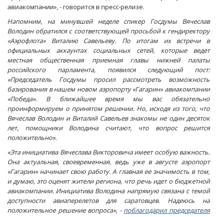
авиакомпании», - говорится в пресс-релизе.
Напомним, на минувшей неделе спикер Госдумы Вячеслав
Володин обратился с соответствующей просьбой к гендиректору
«Аэрофлота» Виталию Савельеву. По итогам их встречи в
официальных аккаунтах социальных сетей, которые ведет
местная общественная приемная главы нижней палаты
российского парламента, появился следующий пост:
«Председатель Госдумы просил рассмотреть возможность
базирования в нашем новом аэропорту «Гагарин» авиакомпании
«Победа». В ближайшее время мы вас обязательно
проинформируем о принятом решении. Но, исходя из того, что
Вячеслав Володин и Виталий Савельев знакомы не один десяток
лет, помощники Володина считают, что вопрос решится
положительно».
«Эта инициатива Вячеслава Викторовича имеет особую важность.
Она актуальная, своевременная, ведь уже в августе аэропорт
«Гагарин» начинает свою работу. А главная ее значимость в том,
и думаю, это оценят жители региона, что речь идет о бюджетной
авиакомпании. Инициатива Володина напрямую связана с темой
доступности авиаперелетов для саратовцев. Надеюсь на
положительное решение вопроса», -
поблагодарил председателя