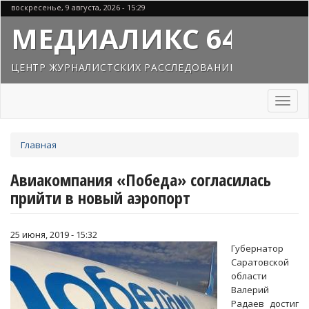
Перейти
воскресенье, 9 августа, 2026 - 15:29
к
МЕДИАЛИКС 64
основному
содержанию
ЦЕНТР ЖУРНАЛИСТСКИХ РАССЛЕДОВАНИЙ
Toggl
naviga
Вы
Главная
здесь
Авиакомпания «Победа» согласилась
прийти в новый аэропорт
25 июня, 2019 - 15:32
Губернатор
Саратовской
области
Валерий
Радаев достиг