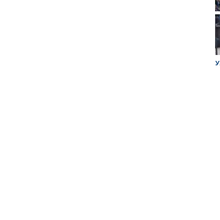
ук убийцы
Митинг против планов Росатома по
У
строительству завода в Горном