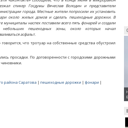
сети «ВКонтакте» сообщили, что в конце июня в микрорайон
езжал спикер Госдумы Вячеслав Володин и представители
инистрации города. Местные жители попросили их установить
ари около жилых домов и сделать пешеходные дорожки. В
ге муниципалы наспех поставили всего пять фонарей и создали
 небольших пешеходных зоны, около которых начал
валиваться асфальт.
оворится, что тротуар на собственные средства обустроил
лись просадки. По договоренности с городскими дорожными
и чиновники.
го района Саратова
|
пешеходные дорожки
|
фонари
|