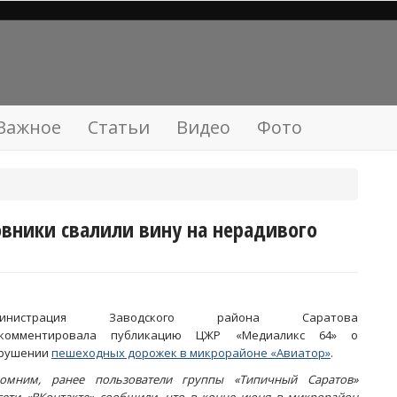
Важное
Статьи
Видео
Фото
овники свалили вину на нерадивого
министрация Заводского района Саратова
окомментировала публикацию ЦЖР «Медиаликс 64» о
рушении
пешеходных дорожек в микрорайоне «Авиатор»
.
омним, ранее пользователи группы «Типичный Саратов»