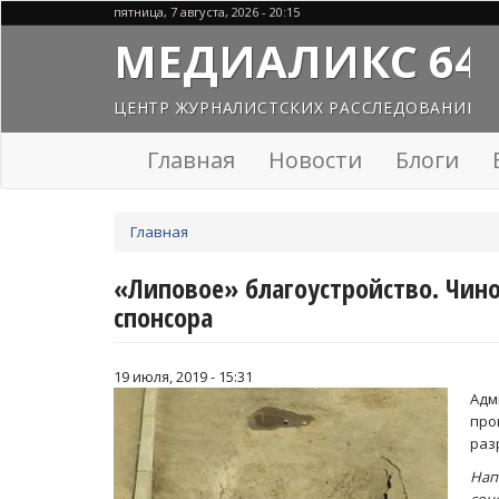
Перейти
пятница, 7 августа, 2026 - 20:15
к
МЕДИАЛИКС 64
основному
содержанию
ЦЕНТР ЖУРНАЛИСТСКИХ РАССЛЕДОВАНИЙ
Главная
Новости
Блоги
Вы
Главная
здесь
«Липовое» благоустройство. Чин
спонсора
19 июля, 2019 - 15:31
Ад
пр
раз
Нап