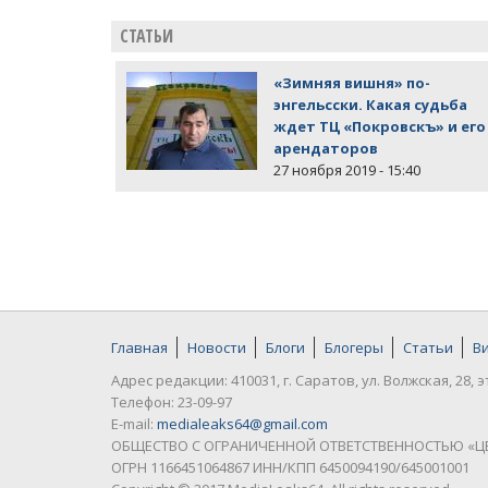
СТАТЬИ
«Зимняя вишня» по-
энгельсски. Какая судьба
ждет ТЦ «Покровскъ» и его
арендаторов
27 ноября 2019 - 15:40
Главная
Новости
Блоги
Блогеры
Статьи
В
Адрес редакции: 410031, г. Саратов, ул. Волжская, 28, э
Телефон: 23-09-97
E-mail:
medialeaks64@gmail.com
ОБЩЕСТВО С ОГРАНИЧЕННОЙ ОТВЕТСТВЕННОСТЬЮ «Ц
ОГРН 1166451064867 ИНН/КПП 6450094190/645001001