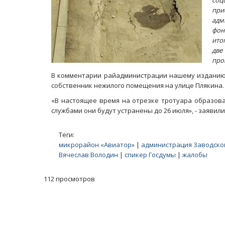
соц
при
адм
фон
ито
две
про
В комментарии райадминистрации нашему изданию г
собственник нежилого помещения на улице Плякина.
«В настоящее время на отрезке тротуара образова
службами они будут устранены до 26 июля», - заявил
Теги:
микрорайон «Авиатор»
|
администрация Заводско
Вячеслав Володин
|
спикер Госдумы
|
жалобы
112 просмотров