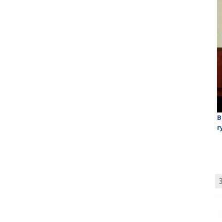
лаган»
На обсуждении проекта завода в Горном едва не
В
случилась потасовка
г