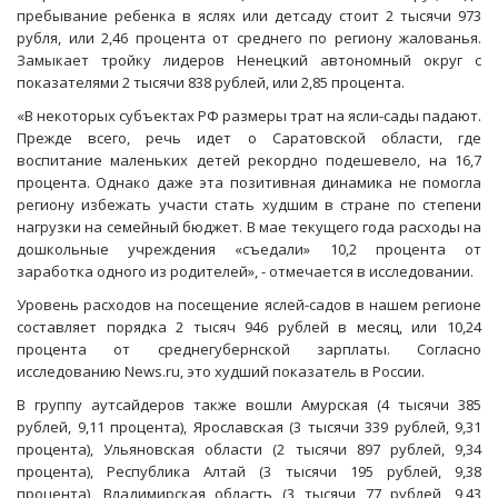
пребывание ребенка в яслях или детсаду стоит 2 тысячи 973
рубля, или 2,46 процента от среднего по региону жалованья.
Замыкает тройку лидеров Ненецкий автономный округ с
показателями 2 тысячи 838 рублей, или 2,85 процента.
«В некоторых субъектах РФ размеры трат на ясли-сады падают.
Прежде всего, речь идет о Саратовской области, где
воспитание маленьких детей рекордно подешевело, на 16,7
процента. Однако даже эта позитивная динамика не помогла
региону избежать участи стать худшим в стране по степени
нагрузки на семейный бюджет. В мае текущего года расходы на
дошкольные учреждения «съедали» 10,2 процента от
заработка одного из родителей», - отмечается в исследовании.
Уровень расходов на посещение яслей-садов в нашем регионе
составляет порядка 2 тысяч 946 рублей в месяц, или 10,24
процента от среднегубернской зарплаты. Согласно
исследованию News.ru, это худший показатель в России.
В группу аутсайдеров также вошли Амурская (4 тысячи 385
рублей, 9,11 процента), Ярославская (3 тысячи 339 рублей, 9,31
процента), Ульяновская области (2 тысячи 897 рублей, 9,34
процента), Республика Алтай (3 тысячи 195 рублей, 9,38
процента), Владимирская область (3 тысячи 77 рублей, 9,43