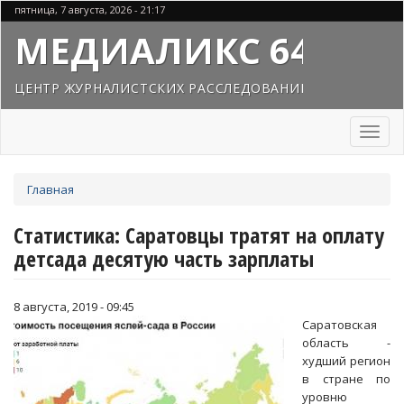
Перейти
пятница, 7 августа, 2026 - 21:17
к
МЕДИАЛИКС 64
основному
содержанию
ЦЕНТР ЖУРНАЛИСТСКИХ РАССЛЕДОВАНИЙ
Toggl
naviga
Вы
Главная
здесь
Статистика: Саратовцы тратят на оплату
детсада десятую часть зарплаты
8 августа, 2019 - 09:45
Саратовская
область -
худший регион
в стране по
уровню