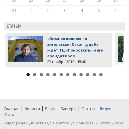
24
25
26
27
28
29
30
31
1
2
3
4
5
6
СТАТЬИ
«Зимняя вишня» по-
энгельсски. Какая судьба
ждет ТЦ «Покровскъ» и его
арендаторов
27 ноября 2019 - 15:40
Главная
Новости
Блоги
Блогеры
Статьи
Видео
Фото
Адрес редакции: 410031, г. Саратов, ул. Волжская, 28, этаж 5, офис
2.