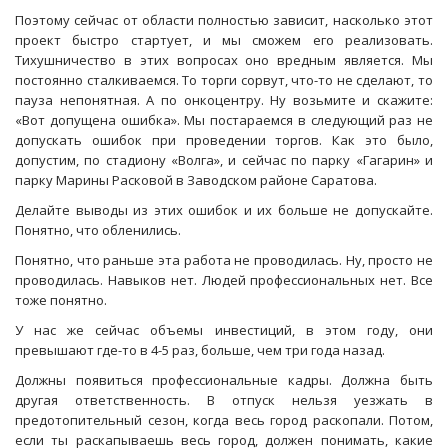
Поэтому сейчас от области полностью зависит, насколько этот
проект быстро стартует, и мы сможем его реализовать.
Тихушничество в этих вопросах оно вредным является. Мы
постоянно сталкиваемся. То торги сорвут, что-то не сделают, то
пауза непонятная. А по онкоцентру. Ну возьмите и скажите:
«Вот допущена ошибка». Мы постараемся в следующий раз не
допускать ошибок при проведении торгов. Как это было,
допустим, по стадиону «Волга», и сейчас по парку «Гагарин» и
парку Марины Расковой в Заводском районе Саратова.
Делайте выводы из этих ошибок и их больше не допускайте.
Понятно, что обленились.
Понятно, что раньше эта работа не проводилась. Ну, просто не
проводилась. Навыков нет. Людей профессиональных нет. Все
тоже понятно.
У нас же сейчас объемы инвестиций, в этом году, они
превышают где-то в 4-5 раз, больше, чем три года назад.
Должны появиться профессиональные кадры. Должна быть
другая ответственность. В отпуск нельзя уезжать в
предотопительный сезон, когда весь город раскопали. Потом,
если ты раскапываешь весь город, должен понимать, какие