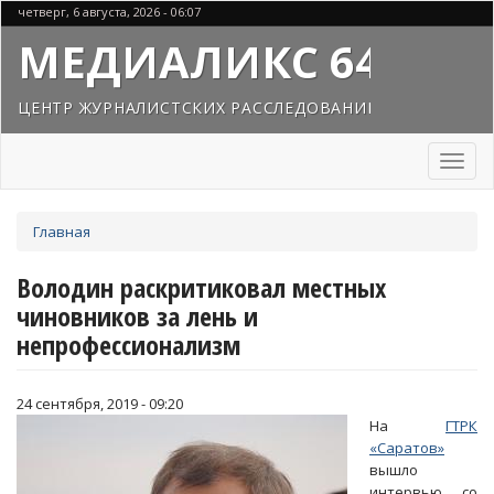
Перейти
четверг, 6 августа, 2026 - 06:07
к
МЕДИАЛИКС 64
основному
содержанию
ЦЕНТР ЖУРНАЛИСТСКИХ РАССЛЕДОВАНИЙ
Toggl
naviga
Вы
Главная
здесь
Володин раскритиковал местных
чиновников за лень и
непрофессионализм
24 сентября, 2019 - 09:20
На
ГТРК
«Саратов»
вышло
интервью со