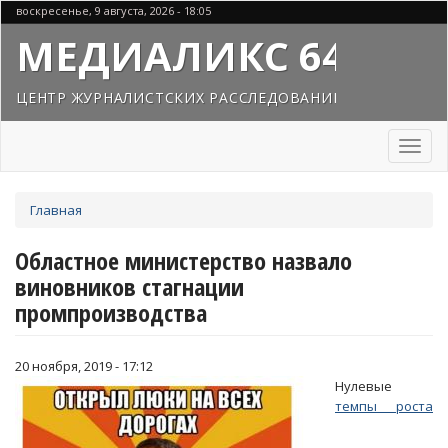
Перейти
воскресенье, 9 августа, 2026 - 18:05
к
МЕДИАЛИКС 64
основному
содержанию
ЦЕНТР ЖУРНАЛИСТСКИХ РАССЛЕДОВАНИЙ
Toggl
naviga
Вы
Главная
здесь
Областное министерство назвало
виновников стагнации
промпроизводства
20 ноября, 2019 - 17:12
Нулевые
темпы роста