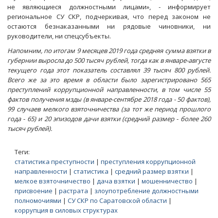
не являющиеся должностными лицами», - информирует
региональное СУ СКР, подчеркивая, что перед законом не
остаются безнаказанными ни рядовые чиновники, ни
руководители, ни спецсубъекты.
Напомним, по итогам 9 месяцев 2019 года средняя сумма взятки в
губернии выросла до 500 тысяч рублей, тогда как в январе-августе
текущего года этот показатель составлял 39 тысяч 800 рублей.
Всего же за это время в области было зарегистрировано 565
преступлений коррупционной направленности, в том числе 55
фактов получения мзды (в январе-сентябре 2018 года - 50 фактов),
99 случаев мелкого взяточничества (за тот же период прошлого
года - 65) и 20 эпизодов дачи взятки (средний размер - более 260
тысяч рублей).
Теги:
статистика преступности
|
преступления коррупционной
направленности
|
статистика
|
средний размер взятки
|
мелкое взяточничество
|
дача взятки
|
мошенничество
|
присвоение
|
растрата
|
злоупотребление должностными
полномочиями
|
СУ СКР по Саратовской области
|
коррупция в силовых структурах