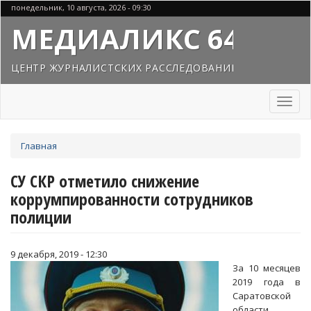
Перейти
понедельник, 10 августа, 2026 - 09:30
к
МЕДИАЛИКС 64
основному
содержанию
ЦЕНТР ЖУРНАЛИСТСКИХ РАССЛЕДОВАНИЙ
Toggl
naviga
Вы
Главная
здесь
СУ СКР отметило снижение
коррумпированности сотрудников
полиции
9 декабря, 2019 - 12:30
За 10 месяцев
2019 года в
Саратовской
области