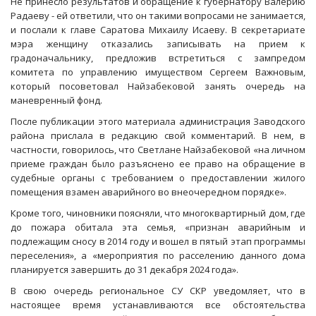
Не принесло результатов и обращение к губернатору Валерию
Радаеву - ей ответили, что он такими вопросами не занимается,
и послали к главе Саратова Михаилу Исаеву. В секретариате
мэра женщину отказались записывать на прием к
градоначальнику, предложив встретиться с зампредом
комитета по управлению имуществом Сергеем Важновым,
который посоветовал Найзабековой занять очередь на
маневренный фонд.
После публикации этого материала администрация Заводского
района прислала в редакцию свой комментарий. В нем, в
частности, говорилось, что Светлане Найзабековой «на личном
приеме граждан было разъяснено ее право на обращение в
судебные органы с требованием о предоставлении жилого
помещения взамен аварийного во внеочередном порядке».
Кроме того, чиновники поясняли, что многоквартирный дом, где
до пожара обитала эта семья, «признан аварийным и
подлежащим сносу в 2014 году и вошел в пятый этап программы
переселения», а «мероприятия по расселению данного дома
планируется завершить до 31 декабря 2024 года».
В свою очередь региональное СУ СКР уведомляет, что в
настоящее время устанавливаются все обстоятельства