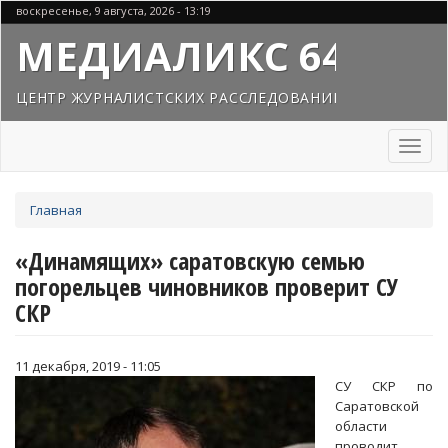
Перейти
воскресенье, 9 августа, 2026 - 13:19
к
МЕДИАЛИКС 64
основному
содержанию
ЦЕНТР ЖУРНАЛИСТСКИХ РАССЛЕДОВАНИЙ
Toggl
naviga
Вы
Главная
здесь
«Динамящих» саратовскую семью
погорельцев чиновников проверит СУ
СКР
11 декабря, 2019 - 11:05
СУ СКР по
Саратовской
области
проводит