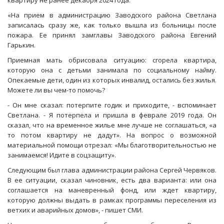
квартиру не ранее декабря 2024 года.
«На прием в администрацию Заводского района Светлана
записалась сразу же, как только вышла из больницы после
пожара. Ее принял замглавы Заводского района Евгений
Гарькин.
Приемная мать обрисовала ситуацию: сгорела квартира,
которую она с детьми занимала по социальному найму.
Опекаемые дети, один из которых инвалид, остались без жилья.
Можете ли вы чем-то помочь?
- Он мне сказал: потерпите годик и приходите, - вспоминает
Светлана. - Я потерпела и пришла в феврале 2019 года. Он
сказал, что на временное жилье мне лучше не соглашаться, «а
то потом квартиру не дадут». На вопрос о возможной
материальной помощи отрезал: «Мы благотворительностью не
занимаемся! Идите в соцзащиту».
Следующим был глава администрации района Сергей Червяков.
В ее ситуации, сказал чиновник, есть два варианта: или она
соглашается на маневренный фонд, или ждет квартиру,
которую должны выдать в рамках программы переселения из
ветхих и аварийных домов», - пишет СМИ.