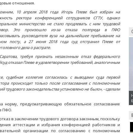
довые отношения.
омним, 10 апреля 2018 года Игорь Плеве был избран на
жность ректора конференцией сотрудников СГТУ, однако
еральное министерство не стало продлевать с ним трудовой
овор. Это произошло из-за отказа полпреда в ПФО
ласовывать руководителя вуза на дальнейшее пребывание на
ном посту, а 27 июня 2018 года суд отстранил Плеве от
головного дела о растрате.
Саратова, требуя признать незаконным отказ федерального
йсуд отказал Плеве в удовлетворении требований, аналогичным
, судебная коллегия согласилась с выводами суда первой
ктора происходит только после согласования с полномочным
ий трудового законодательства установлено не было», - сделали
на норму, предусматривающую обязательное согласование
в ПФО.
отказ в заключении трудового договора законным, поскольку
дения аттестации и избрания конференцией работников и
вательной организации по согласованию с полномочным