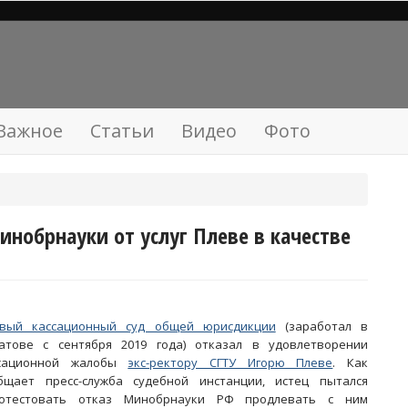
Важное
Статьи
Видео
Фото
инобрнауки от услуг Плеве в качестве
вый кассационный суд общей юрисдикции
(заработал в
атове с сентября 2019 года) отказал в удовлетворении
ссационной жалобы
экс-ректору СГТУ Игорю Плеве
. Как
бщает пресс-служба судебной инстанции, истец пытался
отестовать отказ Минобрнауки РФ продлевать с ним