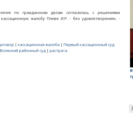
ллегия по гражданским делам согласилась с решениями
кассационную жалобу Плеве И.Р. - без удовлетворения», -
договор
|
кассационная жалоба
|
Первый кассационный суд
Волжский районный суд
|
растрата
лаган»
На обсуждении проекта завода в Горном едва не
В
случилась потасовка
г