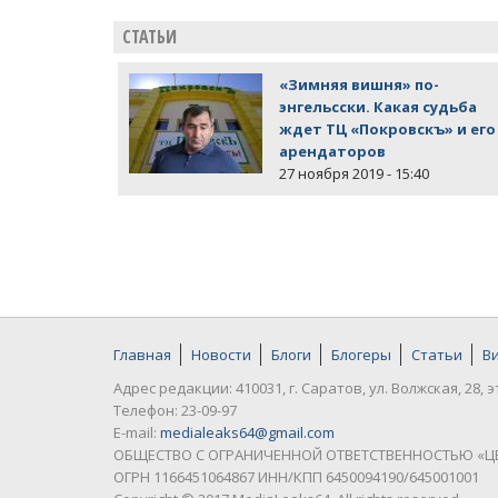
СТАТЬИ
«Зимняя вишня» по-
энгельсски. Какая судьба
ждет ТЦ «Покровскъ» и его
арендаторов
27 ноября 2019 - 15:40
Главная
Новости
Блоги
Блогеры
Статьи
В
Адрес редакции: 410031, г. Саратов, ул. Волжская, 28, э
Телефон: 23-09-97
E-mail:
medialeaks64@gmail.com
ОБЩЕСТВО С ОГРАНИЧЕННОЙ ОТВЕТСТВЕННОСТЬЮ «Ц
ОГРН 1166451064867 ИНН/КПП 6450094190/645001001