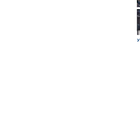
ук убийцы
Митинг против планов Росатома по
У
строительству завода в Горном