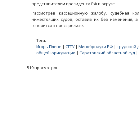
представителем президента РФ в округе.
Рассмотрев кассационную жалобу, судебная ко
нижестоящих судов, оставив их без изменения, а 
говорится в пресс-релизе.
Теги:
Игорь Плеве
|
СГТУ
|
Минобрнауки РФ
|
трудовой 
общей юрисдикции
|
Саратовский областной суд
|
519 просмотров
Масленичный концерт ансамбля «Ба