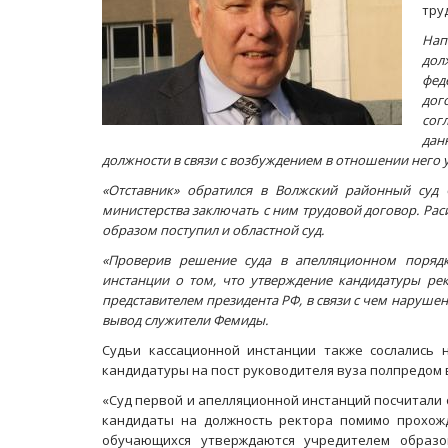
тру
Нап
дол
фед
дог
сог
дан
должности в связи с возбуждением в отношении него у
«Отставник» обратился в Волжский районный суд 
министерства заключать с ним трудовой договор. Рас
образом поступил и областной суд.
«Проверив решение суда в апелляционном порядке
инстанции о том, что утверждение кандидатуры ре
представителем президента РФ, в связи с чем нарушен
вывод служители Фемиды.
Судьи кассационной инстанции также сослались 
кандидатуры на пост руководителя вуза полпредом 
«Суд первой и апелляционной инстанций посчитали 
кандидаты на должность ректора помимо прохож
обучающихся утверждаются учредителем образо