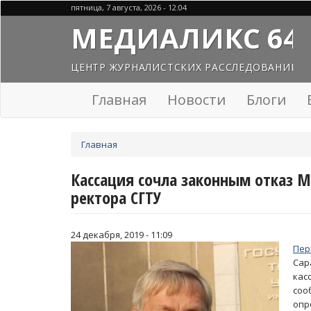
Перейти
пятница, 7 августа, 2026 - 12:04
к
МЕДИАЛИКС 64
основному
содержанию
ЦЕНТР ЖУРНАЛИСТСКИХ РАССЛЕДОВАНИЙ
Главная
Новости
Блоги
Вы
Главная
здесь
Кассация сочла законным отказ М
ректора СГТУ
24 декабря, 2019 - 11:09
Пер
Сар
ка
соо
опр