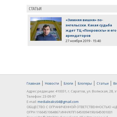
СТАТЬИ
«Зимняя вишня» по-
энгельсски. Какая судьба
ждет ТЦ «Покровскъ» и его
арендаторов
27 ноября 2019 - 15:40
Главная
Новости
Блоги
Блогеры
Статьи
В
Адрес редакции: 410031, г. Саратов, ул. Волжская, 28, э
Телефон: 23-09-97
E-mail:
medialeaks64@gmail.com
ОБЩЕСТВО С ОГРАНИЧЕННОЙ ОТВЕТСТВЕННОСТЬЮ «Ц
ОГРН 1166451064867 ИНН/КПП 6450094190/645001001