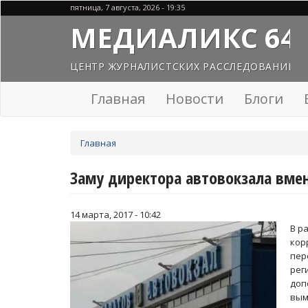
Перейти
пятница, 7 августа, 2026 - 19:35
к
МЕДИАЛИКС 64
основному
содержанию
ЦЕНТР ЖУРНАЛИСТСКИХ РАССЛЕДОВАНИЙ
Главная
Новости
Блоги
Вы
Главная
здесь
Заму директора автовокзала вме
14 марта, 2017 - 10:42
В р
кор
пер
ре
доп
вым