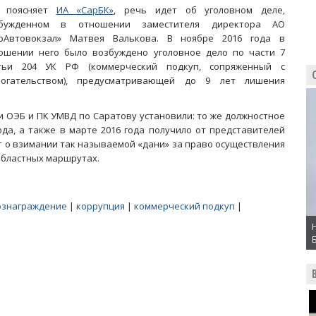
к поясняет
ИА «СарБК»
, речь идет об уголовном деле,
збужденном в отношении заместителя директора АО
рАвтовокзал» Матвея Валькова. В ноябре 2016 года в
ошении него было возбуждено уголовное дело по части 7
тьи 204 УК РФ (коммерческий подкуп, сопряженный с
огательством), предусматривающей до 9 лет лишения
и ОЭБ и ПК УМВД по Саратову установили: то же должностное
ода, а также в марте 2016 года получило от представителей
т о взимании так называемой «дани» за право осуществления
областных маршрутах.
ознаграждение
|
коррупция
|
коммерческий подкуп
|