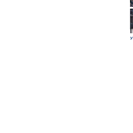
ук убийцы
Митинг против планов Росатома по
У
строительству завода в Горном