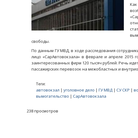
Ка
во
«Са
отн
ста
вым
свободы.
По данным ГУ МВД, в ходе расследования сотрудник
лицо «СарАвтовокзала» в феврале и апреле 2015 г
заинтересованных фирм 120 тысяч рублей. Речь иде
пассажирских перевозок на межобластных и внутри
Теги:
автовокзал
|
уголовное дело
|
ГУ МВД
|
СУ СКР
|
в
вымогательство
|
СарАвтовокзала
238 просмотров