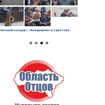
личный концерт «Аквариума» в Саратове
Заводской рай