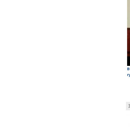
лаган»
На обсуждении проекта завода в Горном едва не
В
случилась потасовка
г