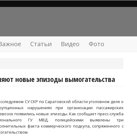
Важное
Статьи
Видео
Фото
няют новые эпизоды вымогательства
асследуемом СУ СКР по Саратовской области уголовном деле о
рупционных нарушениях при организации пассажирских
евозок появились новые эпизоды. Как сообщает пресс-служба
гионального ГУ МВД, полицейскими выявлены три
олнительных факта коммерческого подкупа, сопряженного с
огательством.