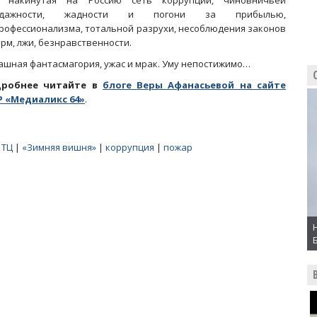
 накинутая на Россию сеть коррупции, чиновничьей
одажности, жадности и погони за прибылью,
рофессионализма, тотальной разрухи, несоблюдения законов
орм, лжи, безнравственности.
ашная фантасмагория, ужас и мрак. Уму непостижимо…
дробнее читайте в
блоге Веры Афанасьевой на сайте
 «Медиаликс 64»
.
 ТЦ
|
«Зимняя вишня»
|
коррупция
|
пожар