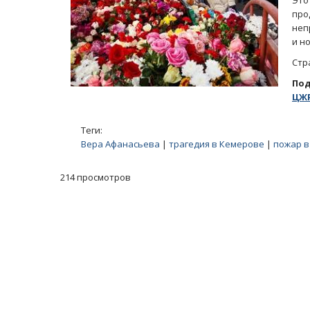
Это
пр
неп
и н
Стр
По
ЦЖР
Теги:
Вера Афанасьева
|
трагедия в Кемерове
|
пожар в
214 просмотров