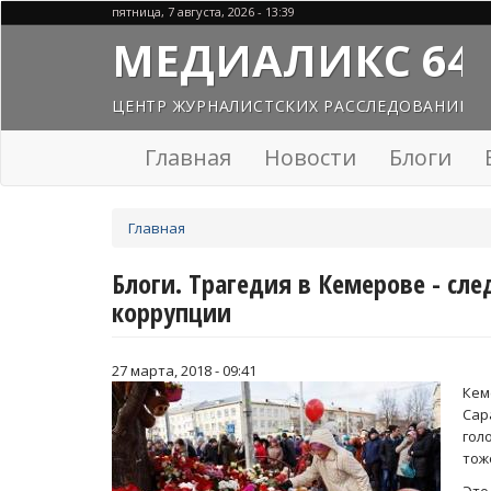
Перейти
пятница, 7 августа, 2026 - 13:39
к
МЕДИАЛИКС 64
основному
содержанию
ЦЕНТР ЖУРНАЛИСТСКИХ РАССЛЕДОВАНИЙ
Главная
Новости
Блоги
Вы
Главная
здесь
Блоги. Трагедия в Кемерове - сл
коррупции
27 марта, 2018 - 09:41
Кем
Сар
гол
тож