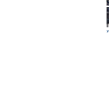
ук убийцы
Митинг против планов Росатома по
У
строительству завода в Горном