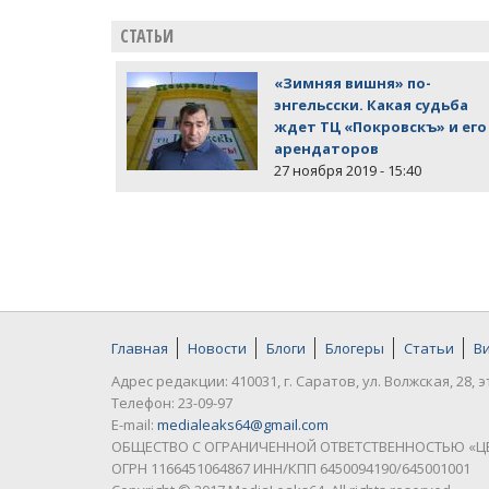
СТАТЬИ
«Зимняя вишня» по-
энгельсски. Какая судьба
ждет ТЦ «Покровскъ» и его
арендаторов
27 ноября 2019 - 15:40
Главная
Новости
Блоги
Блогеры
Статьи
В
Адрес редакции: 410031, г. Саратов, ул. Волжская, 28, э
Телефон: 23-09-97
E-mail:
medialeaks64@gmail.com
ОБЩЕСТВО С ОГРАНИЧЕННОЙ ОТВЕТСТВЕННОСТЬЮ «Ц
ОГРН 1166451064867 ИНН/КПП 6450094190/645001001