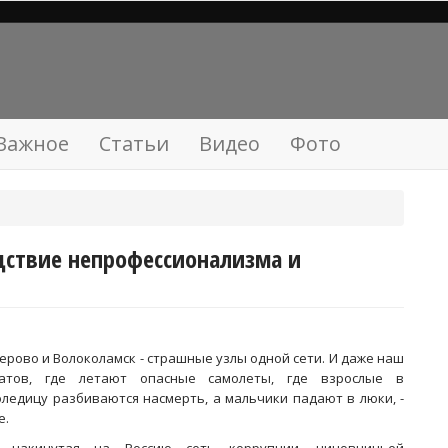
Важное
Статьи
Видео
Фото
едствие непрофессионализма и
ерово и Волоколамск - страшные узлы одной сети. И даже наш
атов, где летают опасные самолеты, где взрослые в
оледицу разбиваются насмерть, а мальчики падают в люки, -
е.