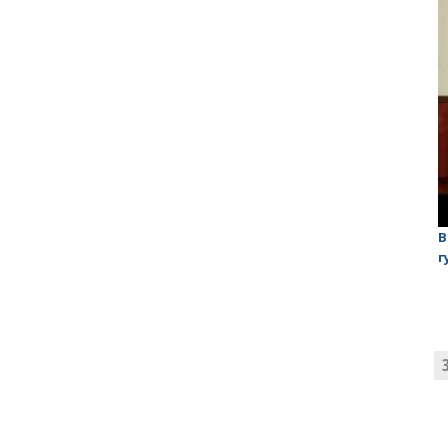
лаган»
На обсуждении проекта завода в Горном едва не
В
случилась потасовка
г