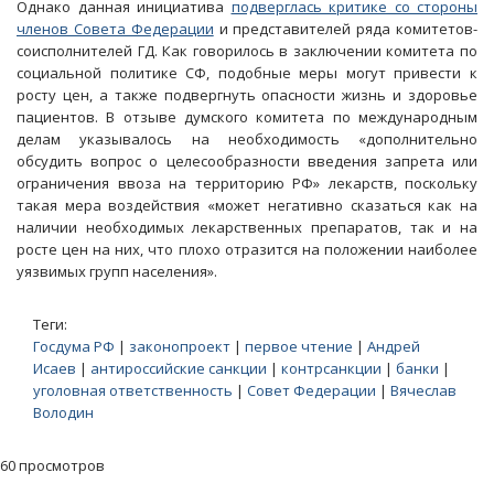
Однако данная инициатива
подверглась критике со стороны
членов Совета Федерации
и представителей ряда комитетов-
соисполнителей ГД. Как говорилось в заключении комитета по
социальной политике СФ, подобные меры могут привести к
росту цен, а также подвергнуть опасности жизнь и здоровье
пациентов. В отзыве думского комитета по международным
делам указывалось на необходимость «дополнительно
обсудить вопрос о целесообразности введения запрета или
ограничения ввоза на территорию РФ» лекарств, поскольку
такая мера воздействия «может негативно сказаться как на
наличии необходимых лекарственных препаратов, так и на
росте цен на них, что плохо отразится на положении наиболее
уязвимых групп населения».
Теги:
Госдума РФ
|
законопроект
|
первое чтение
|
Андрей
Исаев
|
антироссийские санкции
|
контрсанкции
|
банки
|
уголовная ответственность
|
Совет Федерации
|
Вячеслав
Володин
60 просмотров