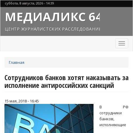
Перейти
суббота, 8 августа, 2026 - 14:39
к
МЕДИАЛИКС 64
основному
содержанию
ЦЕНТР ЖУРНАЛИСТСКИХ РАССЛЕДОВАНИЙ
Toggl
naviga
Вы
Главная
здесь
Сотрудников банков хотят наказывать за
исполнение антироссийских санкций
15 мая, 2018 - 16:45
В РФ
сотрудники
банков,
исполняющие