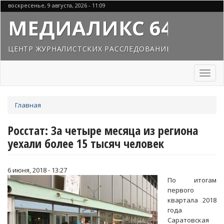
Перейти
воскресенье, 9 августа, 2026 - 11:09
к
МЕДИАЛИКС 64
основному
содержанию
ЦЕНТР ЖУРНАЛИСТСКИХ РАССЛЕДОВАНИЙ
Toggl
naviga
Вы
Главная
здесь
Росстат: За четыре месяца из региона
уехали более 15 тысяч человек
6 июня, 2018 - 13:27
По итогам
первого
квартала 2018
года
Саратовская