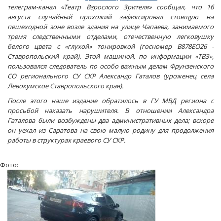
телеграм-канал «Театр Взрослого Зрителя» сообщал, что 16
августа случайный прохожий зафиксировал стоящую на
пешеходной зоне возле здания на улице Чапаева, занимаемого
тремя следственными отделами, отечественную легковушку
белого цвета с «глухой» тонировкой (госномер В878ЕО26 -
Ставропольский край). Этой машиной, по информации «ТВЗ»,
пользовался следователь по особо важным делам Фрунзенского
СО регионального СУ СКР Александр Гаталов (уроженец села
Левокумское Ставропольского края).
После этого наше издание обратилось в ГУ МВД региона с
просьбой наказать нарушителя. В отношении Александра
Гаталова были возбуждены два административных дела; вскоре
он уехал из Саратова на свою малую родину для продолжения
работы в структурах краевого СУ СКР.
Фото: