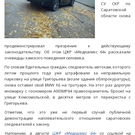
СУ СКР по
Саратовской
области снова
продемонстрировал презрение к действующему
законодательству. Об этом ЦЖР «Медиаликс 64» рассказали
очевидцы хамского поведения силовика.
По словам бдительных граждан, следователь-автохам, которого
летом прошлого года уже штрафовали за неправильную
парковку на улице Григорьева (возле здания облпрокуратуры),
снова оставил свой BMW X6 на тротуаре. На этот раз дорогую
иномарку с госномером A003MP64 правоохранитель бросил на
улице Комсомольской, в десятке метров от перекрестка с
Григорьева.
Отметим, что это уже не первый случай публичной
демонстрации наплевательского отношения саратовских
следователей к закону.
Напомним, в августе
ЦЖР «Медиаликс 64»
со ссылкой на