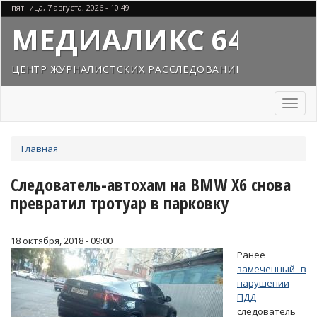
Перейти
пятница, 7 августа, 2026 - 10:49
к
МЕДИАЛИКС 64
основному
содержанию
ЦЕНТР ЖУРНАЛИСТСКИХ РАССЛЕДОВАНИЙ
Toggl
naviga
Вы
Главная
здесь
Следователь-автохам на BMW X6 снова
превратил тротуар в парковку
18 октября, 2018 - 09:00
Ранее
замеченный в
нарушении
ПДД
следователь