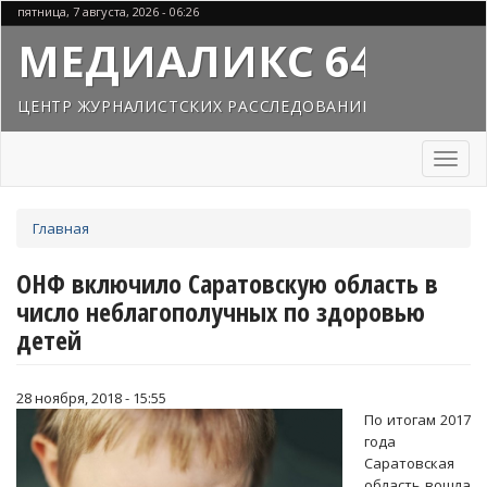
Перейти
пятница, 7 августа, 2026 - 06:26
к
МЕДИАЛИКС 64
основному
содержанию
ЦЕНТР ЖУРНАЛИСТСКИХ РАССЛЕДОВАНИЙ
Toggl
naviga
Вы
Главная
здесь
ОНФ включило Саратовскую область в
число неблагополучных по здоровью
детей
28 ноября, 2018 - 15:55
По итогам 2017
года
Саратовская
область вошла