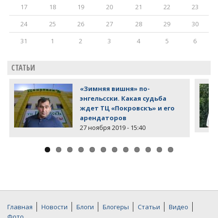
17
18
19
20
21
22
23
24
25
26
27
28
29
30
31
1
2
3
4
5
6
СТАТЬИ
«Зимняя вишня» по-
энгельсски. Какая судьба
ждет ТЦ «Покровскъ» и его
арендаторов
27 ноября 2019 - 15:40
Главная
Новости
Блоги
Блогеры
Статьи
Видео
Фото