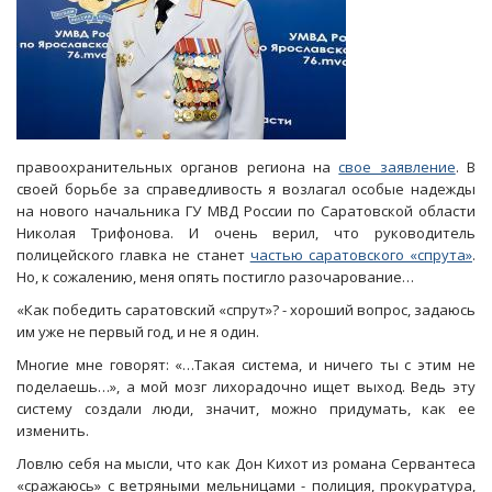
правоохранительных органов региона на
свое заявление
. В
своей борьбе за справедливость я возлагал особые надежды
на нового начальника ГУ МВД России по Саратовской области
Николая Трифонова. И очень верил, что руководитель
полицейского главка не станет
частью саратовского «спрута»
.
Но, к сожалению, меня опять постигло разочарование…
«Как победить саратовский «спрут»? - хороший вопрос, задаюсь
им уже не первый год, и не я один.
Многие мне говорят: «…Такая система, и ничего ты с этим не
поделаешь…», а мой мозг лихорадочно ищет выход. Ведь эту
систему создали люди, значит, можно придумать, как ее
изменить.
Ловлю себя на мысли, что как Дон Кихот из романа Сервантеса
«сражаюсь» с ветряными мельницами - полиция, прокуратура,