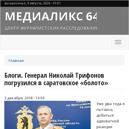
Перейти
воскресенье, 9 августа, 2026 - 01:01
к
МЕДИАЛИКС 64
основному
содержанию
ЦЕНТР ЖУРНАЛИСТСКИХ РАССЛЕДОВАНИЙ
Toggl
naviga
Вы
Главная
здесь
Блоги. Генерал Николай Трифонов
погрузился в саратовское «болото»
3 декабря, 2018 - 13:59
Уже два года я
пытаюсь
добиться
адекватной
реакции