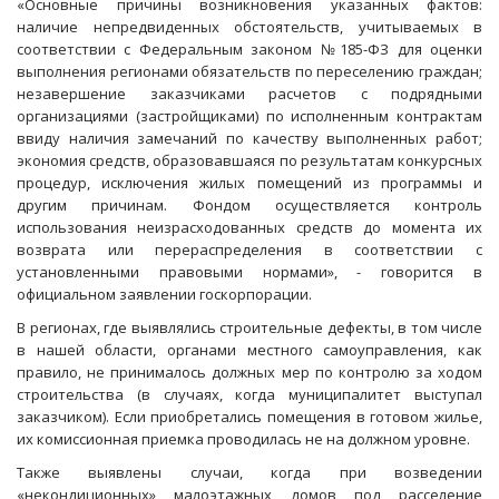
«Основные причины возникновения указанных фактов:
наличие непредвиденных обстоятельств, учитываемых в
соответствии с Федеральным законом №185-ФЗ для оценки
выполнения регионами обязательств по переселению граждан;
незавершение заказчиками расчетов с подрядными
организациями (застройщиками) по исполненным контрактам
ввиду наличия замечаний по качеству выполненных работ;
экономия средств, образовавшаяся по результатам конкурсных
процедур, исключения жилых помещений из программы и
другим причинам. Фондом осуществляется контроль
использования неизрасходованных средств до момента их
возврата или перераспределения в соответствии с
установленными правовыми нормами», - говорится в
официальном заявлении госкорпорации.
В регионах, где выявлялись строительные дефекты, в том числе
в нашей области, органами местного самоуправления, как
правило, не принималось должных мер по контролю за ходом
строительства (в случаях, когда муниципалитет выступал
заказчиком). Если приобретались помещения в готовом жилье,
их комиссионная приемка проводилась не на должном уровне.
Также выявлены случаи, когда при возведении
«некондиционных» малоэтажных домов под расселение