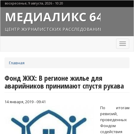
Перейти
воскресенье, 9 августа, 2026 - 10:20
к
МЕДИАЛИКС 64
основному
содержанию
ЦЕНТР ЖУРНАЛИСТСКИХ РАССЛЕДОВАНИЙ
Toggl
naviga
Вы
Главная
здесь
Фонд ЖКХ: В регионе жилье для
аварийников принимают спустя рукава
14 января, 2019 - 09:41
По итогам
ревизий,
проведенных
Фондом
содействия