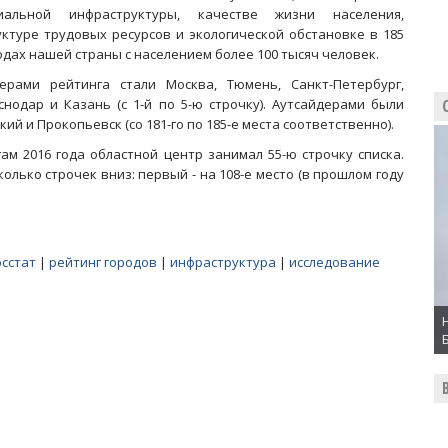
иальной инфраструктуры, качестве жизни населения,
уктуре трудовых ресурсов и экологической обстановке в 185
одах нашей страны с населением более 100 тысяч человек.
ерами рейтинга стали Москва, Тюмень, Санкт-Петербург,
снодар и Казань (с 1-й по 5-ю строчку). Аутсайдерами были
ий и Прокопьевск (со 181-го по 185-е места соответственно).
ам 2016 года областной центр занимал 55-ю строчку списка.
олько строчек вниз: первый - на 108-е место (в прошлом году
осстат
|
рейтинг городов
|
инфраструктура
|
исследование