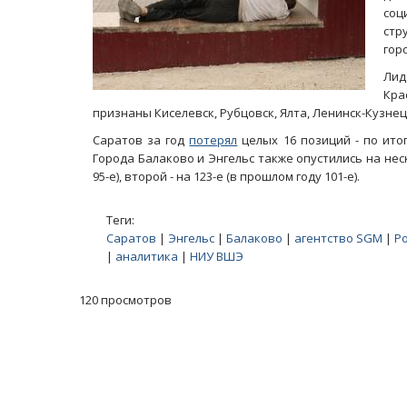
соц
стр
гор
Лид
Кра
признаны Киселевск, Рубцовск, Ялта, Ленинск-Кузнецк
Саратов за год
потерял
целых 16 позиций - по итог
Города Балаково и Энгельс также опустились на неск
95-е), второй - на 123-е (в прошлом году 101-е).
Теги:
Саратов
|
Энгельс
|
Балаково
|
агентство SGM
|
Р
|
аналитика
|
НИУ ВШЭ
120 просмотров