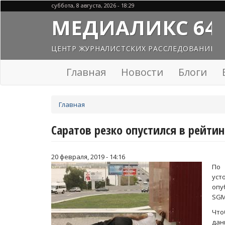
Перейти
суббота, 8 августа, 2026 - 18:29
к
МЕДИАЛИКС 64
основному
содержанию
ЦЕНТР ЖУРНАЛИСТСКИХ РАССЛЕДОВАНИЙ
Главная
Новости
Блоги
Вы
Главная
здесь
Саратов резко опустился в рейти
20 февраля, 2019 - 14:16
По 
уст
опу
SGM
Что
дан