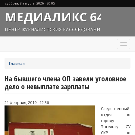
Перейти
суббота, 8 августа, 2026 - 20:05
к
МЕДИАЛИКС 64
основному
содержанию
ЦЕНТР ЖУРНАЛИСТСКИХ РАССЛЕДОВАНИЙ
Toggl
naviga
Вы
Главная
здесь
На бывшего члена ОП завели уголовное
дело о невыплате зарплаты
21 февраля, 2019 - 12:36
Следственный
отдел по
городу
Энгельсу СУ
СКР по