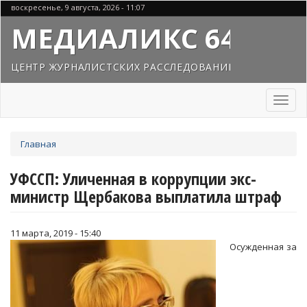
Перейти
воскресенье, 9 августа, 2026 - 11:07
к
МЕДИАЛИКС 64
основному
содержанию
ЦЕНТР ЖУРНАЛИСТСКИХ РАССЛЕДОВАНИЙ
Toggl
naviga
Вы
Главная
здесь
УФССП: Уличенная в коррупции экс-
министр Щербакова выплатила штраф
11 марта, 2019 - 15:40
Осужденная за