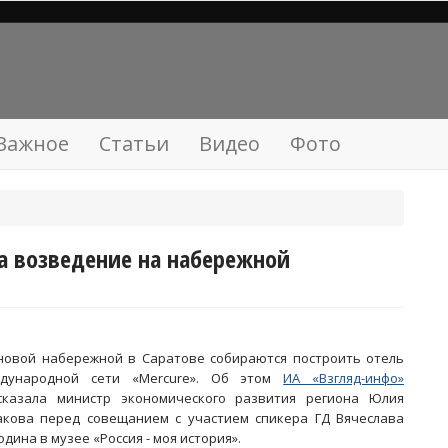
Важное
Статьи
Видео
Фото
а возведение на набережной
новой набережной в Саратове собираются построить отель
дународной сети «Mercure». Об этом
ИА «Взгляд-инфо»
сказала министр экономического развития региона Юлия
кова перед совещанием с участием спикера ГД Вячеслава
одина в музее «Россия - моя история».