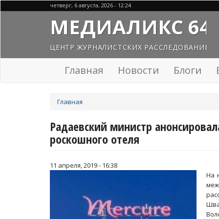
Перейти
четверг, 6 августа, 2026 - 12:24
к
МЕДИАЛИКС 64
основному
содержанию
ЦЕНТР ЖУРНАЛИСТСКИХ РАССЛЕДОВАНИЙ
Главная
Новости
Блоги
Вы
Главная
здесь
Радаевский министр анонсировал
роскошного отеля
11 апреля, 2019 - 16:38
На 
меж
рас
Шва
Вол