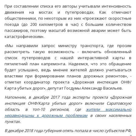
При составлении списка его авторы учитывали интенсивность
движения на мостах и путепроводах. Как отмечают
общественники, по некоторым из них «проезжают скоростные
поезда (до 200 километров в час) с большим количеством
пассажиров, поэтому масштаб возможной аварии может быть
катастрофическим».
«Мы направили запрос министру транспорта, где просим
рассмотреть такую возможность - включить обновленный
список путепроводов с нашей интерактивной карты в
пятилетний план капремонта. Надеемся, что это обращение
будет услышано, ведь мнение жителей должно учитываться
властями при формировании планов дорожных ремонтов», -
отметил координатор проекта «Дорожная инспекция ОНФ/
Карта убитых дорог», депутат Госдумы Александр Васильев.
Напомним, в декабре 2017 года эксперты проекта «Дорожная
инспекция ОНФ/Карта убитых дорог» включили Саратовскую
область в топ-10 регионов, где
жители максимально
неравнодушны к дорожным проблемам
в своих населенных
пунктах.
В декабре 2018 года губерния опять попала в число субъектов РФ,