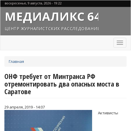
Перейти
воскресенье, 9 августа, 2026 - 19:22
к
МЕДИАЛИКС 64
основному
содержанию
ЦЕНТР ЖУРНАЛИСТСКИХ РАССЛЕДОВАНИЙ
Toggl
naviga
Вы
Главная
здесь
ОНФ требует от Минтранса РФ
отремонтировать два опасных моста в
Саратове
29 апреля, 2019 - 14:07
Активисты