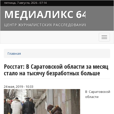
Перейти
пятница, 7 августа, 2026 - 07:14
к
МЕДИАЛИКС 64
основному
содержанию
ЦЕНТР ЖУРНАЛИСТСКИХ РАССЛЕДОВАНИЙ
Toggl
naviga
Вы
Главная
здесь
Росстат: В Саратовской области за месяц
стало на тысячу безработных больше
24 мая, 2019 - 10:33
В Саратовской
области