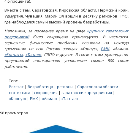
4,6 процента).
Вместе с тем, Саратовская, Кировская области, Пермский край,
Удмуртия, Чувашия, Марий Эл вошли в десятку регионов ПФО,
где наблюдался самый высокий уровень безработицы.
Напомним, за последнее время на ряде
крупных саратовских
предприятий
было сокращено производство. В частности,
серьезные финансовые проблемы возникли на некогда
гремевших на всю Россию заводах «Корпус»,
РМК
, «Алмаз»,
«Контакт»
,
«Тантал»
, СЭПО и других. В связи с этим руководство
предприятий анонсировало увольнение свыше 800 своих
работников.
Теги:
Росстат
|
безработица
|
регионы
|
Саратовская области
|
статистика
|
сокращения
|
саратовские предприятия
|
«Корпус»
|
РМК
|
«Алмаз»
|
«Тантал»
98 просмотров