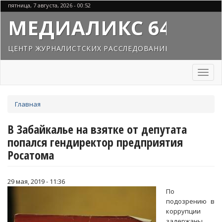
Перейти
пятница, 7 августа, 2026 - 00:52
к
МЕДИАЛИКС 64
основному
содержанию
ЦЕНТР ЖУРНАЛИСТСКИХ РАССЛЕДОВАНИЙ
Toggl
naviga
Вы
Главная
здесь
В Забайкалье на взятке от депутата
попался гендиректор предприятия
Росатома
29 мая, 2019 - 11:36
По
подозрению в
коррупции
задержаны