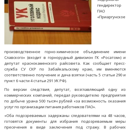
гендиректор
ПАО
«Приаргунское
производственное горно-химическое объединение имени
Славского» (входит в горнорудный дивизион ГК «Росатом») и
депутат краснокаменского райсовета. Как сообщает пресс-
служба СУ СКР по Забайкальскому краю, им вменяются
соответственно получение и дача взятки (часть 5 статьи 290 и
пункт 6 части 4 статьи 291 УК РФ).
По версии следствия, депутат, возглавляющий одну из
коммерческих компаний, передал руководителю предприятия
по добыче урана 500 тысяч рублей «за возможность оказания
услуг по организации питания работников ПАО».
«Оба подозреваемых задержаны следователями на 48 часов,
готовятся документы для избрания подозреваемым меры
пресечения в виде заключения под стражу. В рабочих