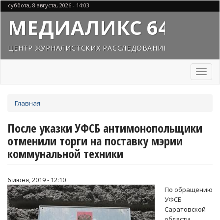
Перейти
суббота, 8 августа, 2026 - 14:03
к
МЕДИАЛИКС 64
основному
содержанию
ЦЕНТР ЖУРНАЛИСТСКИХ РАССЛЕДОВАНИЙ
Toggl
naviga
Вы
Главная
здесь
После указки УФСБ антимонопольщики
отменили торги на поставку мэрии
коммунальной техники
6 июня, 2019 - 12:10
По обращению
УФСБ
Саратовской
области