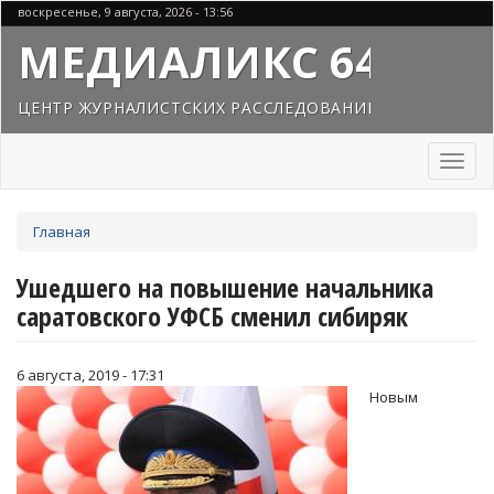
Перейти
воскресенье, 9 августа, 2026 - 13:56
к
МЕДИАЛИКС 64
основному
содержанию
ЦЕНТР ЖУРНАЛИСТСКИХ РАССЛЕДОВАНИЙ
Toggl
naviga
Вы
Главная
здесь
Ушедшего на повышение начальника
саратовского УФСБ сменил сибиряк
6 августа, 2019 - 17:31
Новым