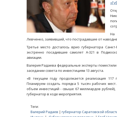
«Гу
Отк
Ник
пог
сот
На 
Левченко, заявивший, что пострадавшие от наводн
Третье место досталось врио губернатора Санкт-
экстренно посадившие самолет А-321 в Подмоско
авиации.
Валерия Радаева федеральные эксперты поместили на
заседании совета по инвестициям 13 августа.
«В текущем году продолжается реализация 117 
Планируем создать порядка 5 тысяч рабочих мест
объем инвестиций - свыше 67 миллиардов рублей), а
губернатор в ходе мероприятия.
Теги:
Валерий Радаев
|
губернатор Саратовской област