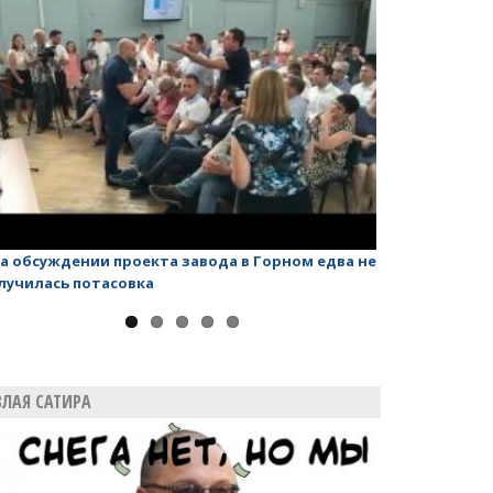
а обсуждении проекта завода в Горном едва не
Валерий Радае
лучилась потасовка
губернатора
ЗЛАЯ САТИРА