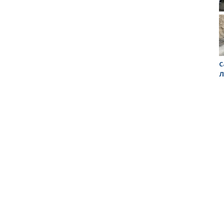
Заводской район превращается в помойку
С
Л