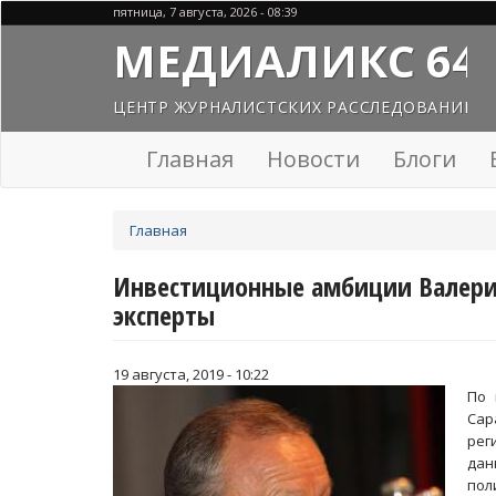
Перейти
пятница, 7 августа, 2026 - 08:39
к
МЕДИАЛИКС 64
основному
содержанию
ЦЕНТР ЖУРНАЛИСТСКИХ РАССЛЕДОВАНИЙ
Главная
Новости
Блоги
Вы
Главная
здесь
Инвестиционные амбиции Валери
эксперты
19 августа, 2019 - 10:22
По 
Сар
рег
дан
пол