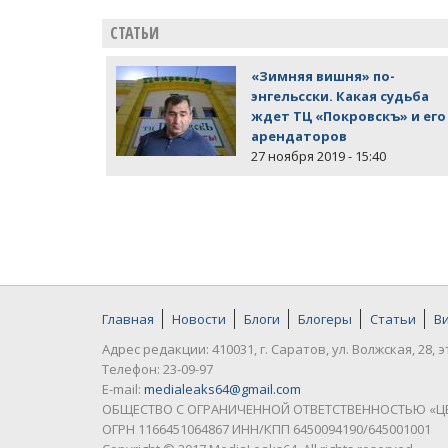
СТАТЬИ
«Зимняя вишня» по-
энгельсски. Какая судьба
ждет ТЦ «Покровскъ» и его
арендаторов
27 ноября 2019 - 15:40
Главная
Новости
Блоги
Блогеры
Статьи
В
Адрес редакции: 410031, г. Саратов, ул. Волжская, 28, э
Телефон: 23-09-97
E-mail:
medialeaks64@gmail.com
ОБЩЕСТВО С ОГРАНИЧЕННОЙ ОТВЕТСТВЕННОСТЬЮ «Ц
ОГРН 1166451064867 ИНН/КПП 6450094190/645001001