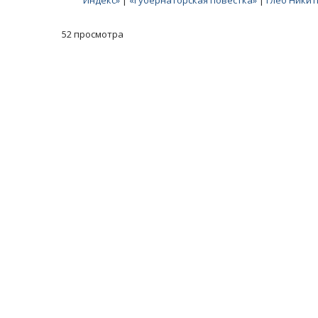
Индекс»
|
«Губернаторская повестка»
|
Глеб Никит
52 просмотра