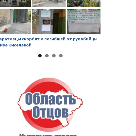
аратовцы скорбят о погибшей от рук убийцы
Митинг против
изе Киселевой
строительству