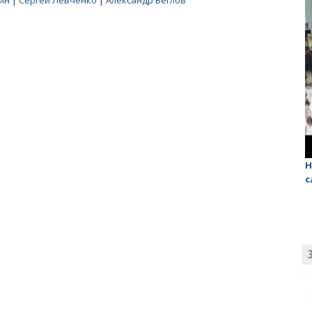
ин
|
Сергей Левченко
|
Александр Беглов
Масленичный концерт ансамбля «Балаган»
Н
с