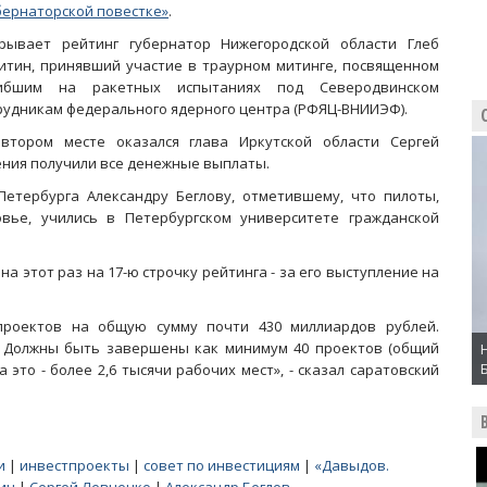
бернаторской повестке»
.
рывает рейтинг губернатор Нижегородской области Глеб
итин, принявший участие в траурном митинге, посвященном
ибшим на ракетных испытаниях под Северодвинском
рудникам федерального ядерного центра (РФЯЦ-ВНИИЭФ).
втором месте оказался глава Иркутской области Сергей
ения получили все денежные выплаты.
Петербурга Александру Беглову, отметившему, что пилоты,
вье, учились в Петербургском университете гражданской
 этот раз на 17-ю строчку рейтинга - за его выступление на
проектов на общую сумму почти 430 миллиардов рублей.
. Должны быть завершены как минимум 40 проектов (общий
 это - более 2,6 тысячи рабочих мест», - сказал саратовский
и
|
инвестпроекты
|
совет по инвестициям
|
«Давыдов.