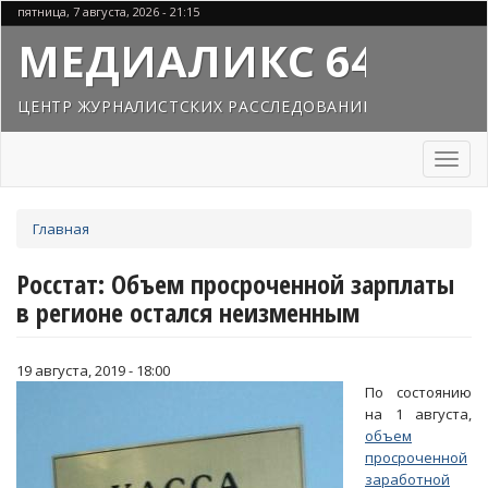
Перейти
пятница, 7 августа, 2026 - 21:15
к
МЕДИАЛИКС 64
основному
содержанию
ЦЕНТР ЖУРНАЛИСТСКИХ РАССЛЕДОВАНИЙ
Toggl
naviga
Вы
Главная
здесь
Росстат: Объем просроченной зарплаты
в регионе остался неизменным
19 августа, 2019 - 18:00
По состоянию
на 1 августа,
объем
просроченной
заработной