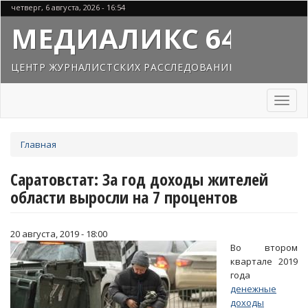
Перейти
четверг, 6 августа, 2026 - 16:54
к
МЕДИАЛИКС 64
основному
содержанию
ЦЕНТР ЖУРНАЛИСТСКИХ РАССЛЕДОВАНИЙ
Toggl
naviga
Вы
Главная
здесь
Саратовстат: За год доходы жителей
области выросли на 7 процентов
20 августа, 2019 - 18:00
Во втором
квартале 2019
года
денежные
доходы