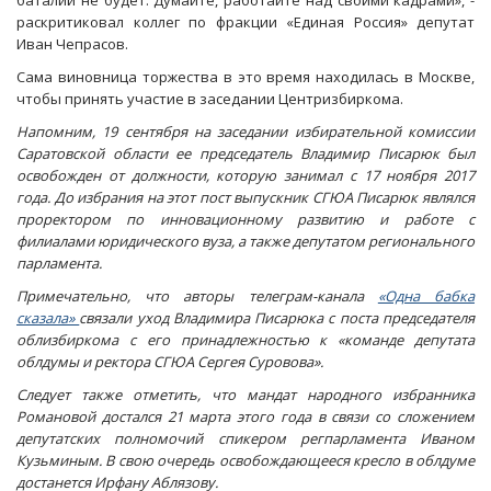
баталий не будет. Думайте, работайте над своими кадрами», -
раскритиковал коллег по фракции «Единая Россия» депутат
Иван Чепрасов.
Сама виновница торжества в это время находилась в Москве,
чтобы принять участие в заседании Центризбиркома.
Напомним, 19 сентября на заседании избирательной комиссии
Саратовской области ее председатель Владимир Писарюк был
освобожден от должности, которую занимал с 17 ноября 2017
года. До избрания на этот пост выпускник СГЮА Писарюк являлся
проректором по инновационному развитию и работе с
филиалами юридического вуза, а также депутатом регионального
парламента.
Примечательно, что авторы телеграм-канала
«Одна бабка
сказала»
связали уход Владимира Писарюка с поста председателя
облизбиркома с его принадлежностью к «команде депутата
облдумы и ректора СГЮА Сергея Суровова».
Следует также отметить, что мандат народного избранника
Романовой достался 21 марта этого года в связи со сложением
депутатских полномочий спикером регпарламента Иваном
Кузьминым. В свою очередь освобождающееся кресло в облдуме
достанется Ирфану Аблязову.