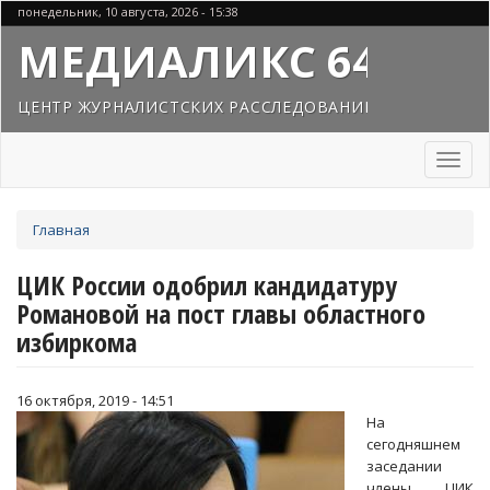
Перейти
понедельник, 10 августа, 2026 - 15:38
к
МЕДИАЛИКС 64
основному
содержанию
ЦЕНТР ЖУРНАЛИСТСКИХ РАССЛЕДОВАНИЙ
Toggl
naviga
Вы
Главная
здесь
ЦИК России одобрил кандидатуру
Романовой на пост главы областного
избиркома
16 октября, 2019 - 14:51
На
сегодняшнем
заседании
члены ЦИК