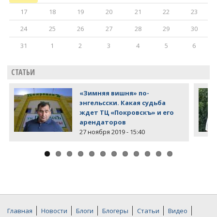
17
18
19
20
21
22
23
24
25
26
27
28
29
30
31
1
2
3
4
5
6
СТАТЬИ
«Зимняя вишня» по-
энгельсски. Какая судьба
ждет ТЦ «Покровскъ» и его
арендаторов
27 ноября 2019 - 15:40
Главная
Новости
Блоги
Блогеры
Статьи
Видео