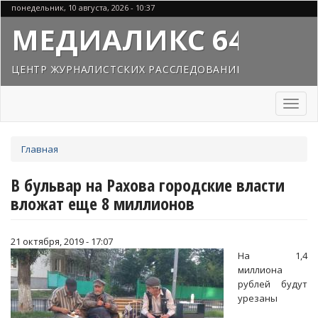
Перейти
понедельник, 10 августа, 2026 - 10:37
к
МЕДИАЛИКС 64
основному
содержанию
ЦЕНТР ЖУРНАЛИСТСКИХ РАССЛЕДОВАНИЙ
Toggl
naviga
Вы
Главная
здесь
В бульвар на Рахова городские власти
вложат еще 8 миллионов
21 октября, 2019 - 17:07
На 1,4
миллиона
рублей будут
урезаны