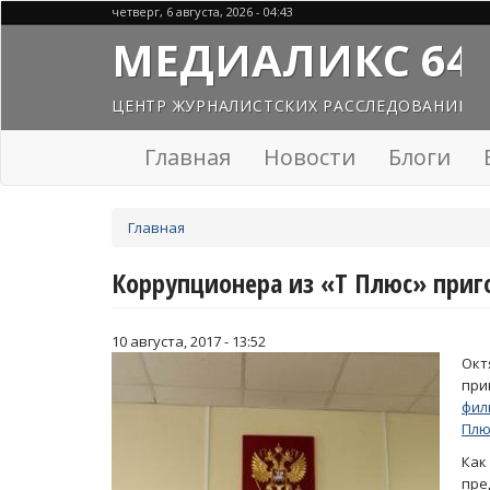
Перейти
четверг, 6 августа, 2026 - 04:43
к
МЕДИАЛИКС 64
основному
содержанию
ЦЕНТР ЖУРНАЛИСТСКИХ РАССЛЕДОВАНИЙ
Главная
Новости
Блоги
Вы
Главная
здесь
Коррупционера из «Т Плюс» приг
10 августа, 2017 - 13:52
Окт
при
фил
Плю
Ка
пре