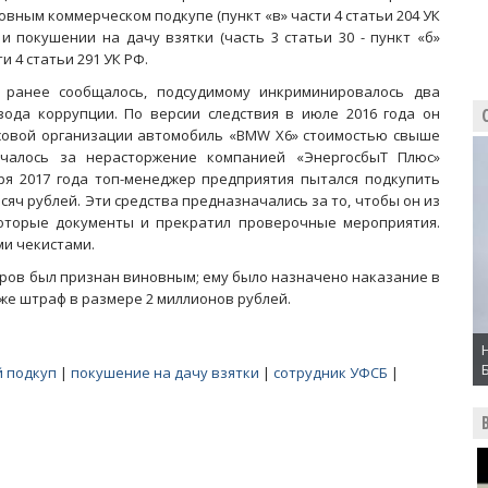
овным коммерческом подкупе (пункт «в» части 4 статьи 204 УК
 и покушении на дачу взятки (часть 3 статьи 30 - пункт «б»
и 4 статьи 291 УК РФ.
 ранее сообщалось, подсудимому инкриминировалось два
зода коррупции. По версии следствия в июле 2016 года он
ссовой организации автомобиль «BMW X6» стоимостью свыше
ачалось за нерасторжение компанией «ЭнергосбыТ Плюс»
ря 2017 года топ-менеджер предприятия пытался подкупить
сяч рублей. Эти средства предназначались за то, чтобы он из
оторые документы и прекратил проверочные мероприятия.
ми чекистами.
оров был признан виновным; ему было назначено наказание в
акже штраф в размере 2 миллионов рублей.
 подкуп
|
покушение на дачу взятки
|
сотрудник УФСБ
|