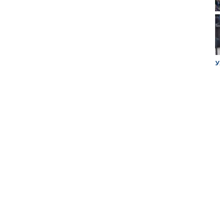
ук убийцы
Митинг против планов Росатома по
У
строительству завода в Горном