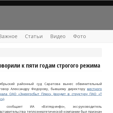
Важное
Статьи
Видео
Фото
оворили к пяти годам строгого режима
ябрьский районный суд Саратова вынес обвинительный
говор Александру Федорову, бывшему директору
местного
иала ОАО «Энергосбыт Плюс» (входит в структуру ПАО «Т
с»)
.
к сообщает ИА «Взгляд-инфо», экс-руководитель
дставительства теплоэнергетической компании был признан