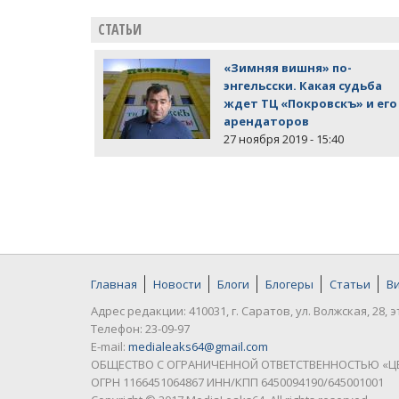
СТАТЬИ
«Зимняя вишня» по-
энгельсски. Какая судьба
ждет ТЦ «Покровскъ» и его
арендаторов
27 ноября 2019 - 15:40
Главная
Новости
Блоги
Блогеры
Статьи
В
Адрес редакции: 410031, г. Саратов, ул. Волжская, 28, э
Телефон: 23-09-97
E-mail:
medialeaks64@gmail.com
ОБЩЕСТВО С ОГРАНИЧЕННОЙ ОТВЕТСТВЕННОСТЬЮ «Ц
ОГРН 1166451064867 ИНН/КПП 6450094190/645001001