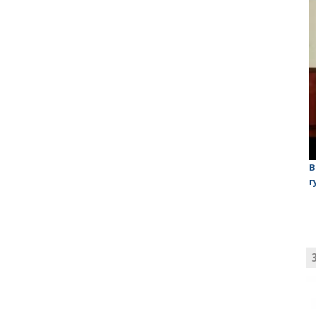
лаган»
На обсуждении проекта завода в Горном едва не
В
случилась потасовка
г