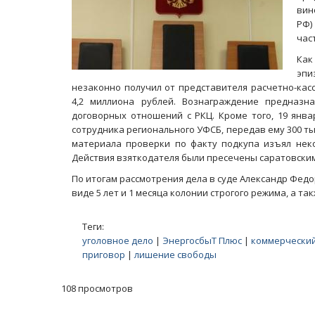
вин
РФ)
част
Как
эпи
незаконно получил от представителя расчетно-ка
4,2 миллиона рублей. Вознаграждение предназн
договорных отношений с РКЦ. Кроме того, 19 янва
сотрудника регионального УФСБ, передав ему 300 ты
материала проверки по факту подкупа изъял нек
Действия взяткодателя были пресечены саратовски
По итогам рассмотрения дела в суде Александр Фед
виде 5 лет и 1 месяца колонии строгого режима, а т
Теги:
уголовное дело
|
ЭнергосбыТ Плюс
|
коммерческий
приговор
|
лишение свободы
108 просмотров