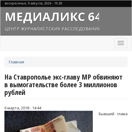
Перейти
воскресенье, 9 августа, 2026 - 19:28
к
МЕДИАЛИКС 64
основному
содержанию
ЦЕНТР ЖУРНАЛИСТСКИХ РАССЛЕДОВАНИЙ
Toggl
naviga
Вы
Главная
здесь
На Ставрополье экс-главу МР обвиняют
в вымогательстве более 3 миллионов
рублей
6 марта, 2018 - 14:44
Бывший глава