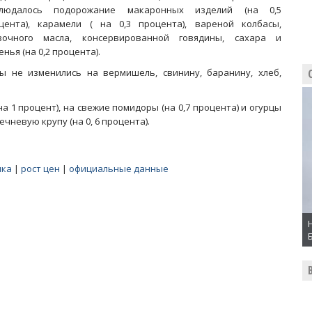
людалось подорожание макаронных изделий (на 0,5
цента), карамели ( на 0,3 процента), вареной колбасы,
вочного масла, консервированной говядины, сахара и
енья (на 0,2 процента).
ы не изменились на вермишель, свинину, баранину, хлеб,
а 1 процент), на свежие помидоры (на 0,7 процента) и огурцы
ечневую крупу (на 0, 6 процента).
ика
|
рост цен
|
официальные данные