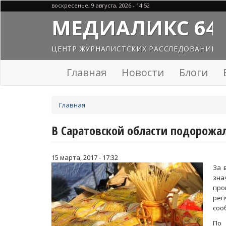
Перейти
воскресенье, 9 августа, 2026 - 14:52
к
МЕДИАЛИКС 64
основному
содержанию
ЦЕНТР ЖУРНАЛИСТСКИХ РАССЛЕДОВАНИЙ
Главная
Новости
Блоги
Вы
Главная
здесь
В Саратовской области подорожал
15 марта, 2017 - 17:32
За 
зна
про
реп
соо
По 