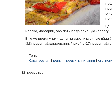
наб
про
сли
печ
Цен
молоко, маргарин, сосиски и полукопченую колбасу.
В то же время упали цены на сыры и куриные яйца (н
(3,8 процента), шлифованный рис (на 0,7 процента), гр
Теги:
Саратовстат
|
цены
|
продукты питания
|
статист
32 просмотра