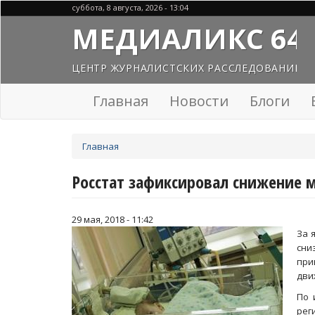
Перейти
суббота, 8 августа, 2026 - 13:04
к
МЕДИАЛИКС 64
основному
содержанию
ЦЕНТР ЖУРНАЛИСТСКИХ РАССЛЕДОВАНИЙ
Главная
Новости
Блоги
Вы
Главная
здесь
Росстат зафиксировал снижение м
29 мая, 2018 - 11:42
За 
сни
при
дви
По 
рег