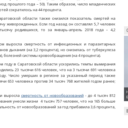
иод прошлого года – 50). Таким образом, число младенческих
ртей сократилось на 44 процента.
аратовской области также снизился показатель смертей на
ячу живорожденных. Если год назад он составлял 5,7 человек
тысячу родившихся, то за январь-апрель 2018 года – 4,2
лом выросла смертность от инфекционных и паразитарных
анов дыхания (на 3,2 процента), но снизилась от туберкулеза
та), болезней системы кровообращения (на 4 процента).
м году в Саратовской области ускорились темпы вымирания
одились 23 тысячи 616 человек, что на 3 тысячи 691 человека
году. Число умерших в регионе за указанный период также
сячи 653 человека против 34 тысяч 768 жителей годом ранее;
ти выросла
смертность от новообразований
- до 4 тысяч 812
вания унесли жизни 4 тысяч 757 человек, что на 165 больше
альность от новообразований за год прибавила 3,6 процента,