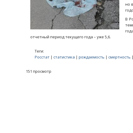
но 
год
В Р
тем
год
отчетный период текущего года – уже 5,6.
Теги:
Росстат
|
статистика
|
рождаемость
|
смертность
151 просмотр