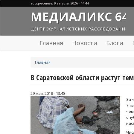
Перейти
воскресенье, 9 августа, 2026 - 14:44
к
МЕДИАЛИКС 64
основному
содержанию
ЦЕНТР ЖУРНАЛИСТСКИХ РАССЛЕДОВАНИЙ
Главная
Новости
Блоги
Вы
Главная
здесь
В Саратовской области растут те
29 мая, 2018 - 13:48
За 
7 т
чем
оп
нас
Чис