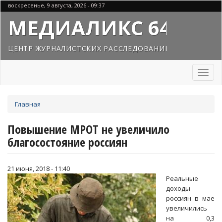
Перейти
воскресенье, 9 августа, 2026 - 09:37
к
МЕДИАЛИКС 64
основному
содержанию
ЦЕНТР ЖУРНАЛИСТСКИХ РАССЛЕДОВАНИЙ
Toggl
naviga
Вы
Главная
здесь
Повышение МРОТ не увеличило
благосостояние россиян
21 июня, 2018 - 11:40
Реальные
доходы
россиян в мае
увеличились
на 0,3