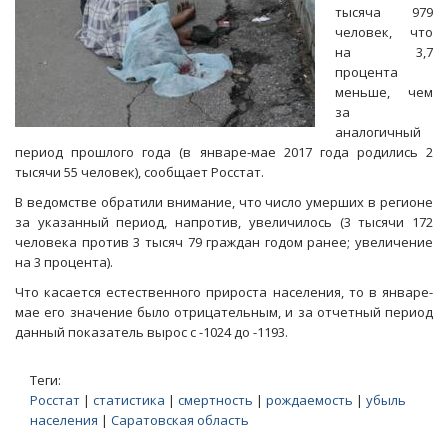
тысяча 979
человек, что
на 3,7
процента
меньше, чем
за
аналогичный
период прошлого года (в январе-мае 2017 года родились 2
тысячи 55 человек), сообщает Росстат.
В ведомстве обратили внимание, что число умерших в регионе
за указанный период, напротив, увеличилось (3 тысячи 172
человека против 3 тысяч 79 граждан годом ранее; увеличение
на 3 процента).
Что касается естественного прироста населения, то в январе-
мае его значение было отрицательным, и за отчетный период
данный показатель вырос с -1024 до -1193.
Теги:
Росстат
|
статистика
|
смертность
|
рождаемость
|
убыль
населения
|
Саратовская область