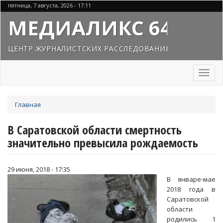
Перейти
пятница, 7 августа, 2026 - 17:11
к
МЕДИАЛИКС 64
основному
содержанию
ЦЕНТР ЖУРНАЛИСТСКИХ РАССЛЕДОВАНИЙ
Toggl
naviga
Вы
Главная
здесь
В Саратовской области смертность
значительно превысила рождаемость
29 июня, 2018 - 17:35
В январе-мае
2018 года в
Саратовской
области
родились 1