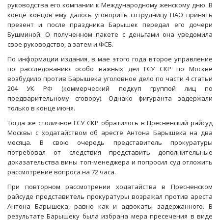
руководства его компании к Международному женскому дню. В
конце концов ему далось уговорить сотрудницу ПАО принять
презент и после праздника Барышек передал его дочери
Бушминой. О полученном пакете с деньгами она уведомила
свое руководство, а затем и ФСБ.
По информации издания, в мае этого года второе управление
по расследованию особо важных дел ГСУ СКР по Москве
возбудило против Барышека уголовное дело по части 4 статьи
204 УК РФ (коммерческий подкуп группой лиц по
предварительному сговору). Однако фигуранта задержали
только в конце июня.
Тогда же столичное ГСУ СКР обратилось в Пресненский райсуд
Москвы с ходатайством об аресте Антона Барышека на два
месяца. В свою очередь представитель прокуратуры
потребовал от следствия представить дополнительные
доказательства вины топ-менеджера и попросил суд отложить
рассмотрение вопроса на 72 часа.
При повторном рассмотрении ходатайства в Пресненском
райсуде представитель прокуратуры возражал против ареста
Антона Барышека, равно как и адвокаты задержанного. В
результате Барышеку была избрана мера пресечения в виде