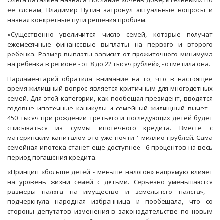
Ольга Баталина назвала послание «очень доверительным». По
ее словам, Владимир Путин затронул актуальные вопросы и
назвал конкретные пути решения проблем.
«Существенно увеличится число семей, которые получат
ежемесячные финансовые выплаты на первого и второго
ребенка. Размер выплаты зависит от прожиточного минимума
на ребенка в регионе - от 8 до 22 тысяч рублей», - отметила она.
Парламентарий обратила внимание на то, что в настоящее
время жилищный вопрос является критичным для многодетных
семей. Для этой категории, как пообещал президент, вводятся
годовые ипотечные каникулы и семейный жилищный вычет -
450 тысяч при рождении третьего и последующих детей будет
списываться из суммы ипотечного кредита. Вместе с
материнским капиталом это уже почти 1 миллион рублей. Сама
семейная ипотека станет еще доступнее - 6 процентов на весь
период погашения кредита.
«Принцип «больше детей - меньше налогов» напрямую влияет
на уровень жизни семей с детьми. Серьезно уменьшаются
размеры налога на имущество и земельного налога», -
подчеркнула народная избранница и пообещала, что со
стороны депутатов изменения в законодательстве по новым