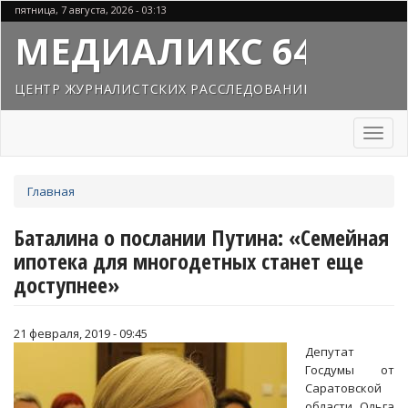
Перейти
пятница, 7 августа, 2026 - 03:13
к
МЕДИАЛИКС 64
основному
содержанию
ЦЕНТР ЖУРНАЛИСТСКИХ РАССЛЕДОВАНИЙ
Toggl
naviga
Вы
Главная
здесь
Баталина о послании Путина: «Семейная
ипотека для многодетных станет еще
доступнее»
21 февраля, 2019 - 09:45
Депутат
Госдумы от
Саратовской
области Ольга