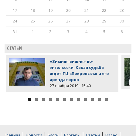
17
18
19
20
21
22
23
24
25
26
27
28
29
30
31
1
2
3
4
5
6
СТАТЬИ
«Зимняя вишня» по-
энгельсски. Какая судьба
ждет ТЦ «Покровскъ» и его
арендаторов
27 ноября 2019 - 15:40
Главная
Новости
Блоги
Блогеры
Статьи
Видео