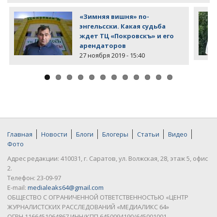
«Зимняя вишня» по-
энгельсски. Какая судьба
ждет ТЦ «Покровскъ» и его
арендаторов
27 ноября 2019 - 15:40
Главная
Новости
Блоги
Блогеры
Статьи
Видео
Фото
Адрес редакции: 410031, г. Саратов, ул. Волжская, 28, этаж 5, офис
2.
Телефон: 23-09-97
E-mail:
medialeaks64@gmail.com
ОБЩЕСТВО С ОГРАНИЧЕННОЙ ОТВЕТСТВЕННОСТЬЮ «ЦЕНТР
ЖУРНАЛИСТСКИХ РАССЛЕДОВАНИЙ «МЕДИАЛИКС 64»
ОГРН 1166451064867 ИНН/КПП 6450094190/645001001