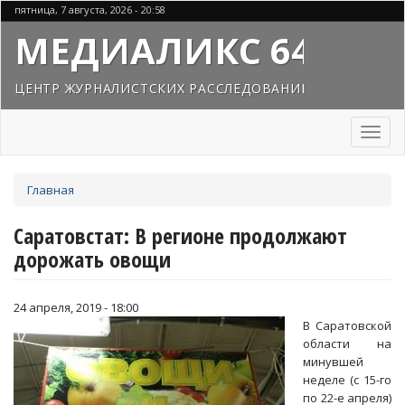
Перейти
пятница, 7 августа, 2026 - 20:58
к
МЕДИАЛИКС 64
основному
содержанию
ЦЕНТР ЖУРНАЛИСТСКИХ РАССЛЕДОВАНИЙ
Toggl
naviga
Вы
Главная
здесь
Саратовстат: В регионе продолжают
дорожать овощи
24 апреля, 2019 - 18:00
В Саратовской
области на
минувшей
неделе (с 15-го
по 22-е апреля)