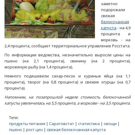
заметно
подорожали
свежая
белокочанная
капуста
- на 4,9
процента и
морковь - на
2,4 процента, сообщает территориальное управление Росстата.
По информации ведомства, незначительно выросли цены на
пшено (на 2,1 процента), свинину (на 2 процента),
мороженую рыбу (на 1,4 процента).
Немного подешевели сахар-песок и куриные яйца (на 1,1
процента), творог (на 0,8 процента) и свежие огурцы (на 0,7
процента).
Напомним, на позапрошлой неделе стоимость белокочанной
капусты увеличилась на 5,5 процента, а моркови - на 3,5 процента.
Теги:
продукты питания
|
Саратовстат
|
статистика
|
овощи
|
пшено
|
рост цен
|
свежая белокочанная капуста