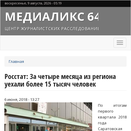
Перейти
воскресенье, 9 августа, 2026 - 05:19
к
МЕДИАЛИКС 64
основному
содержанию
ЦЕНТР ЖУРНАЛИСТСКИХ РАССЛЕДОВАНИЙ
Toggl
naviga
Вы
Главная
здесь
Росстат: За четыре месяца из региона
уехали более 15 тысяч человек
6 июня, 2018 - 13:27
По итогам
первого
квартала 2018
года
Саратовская