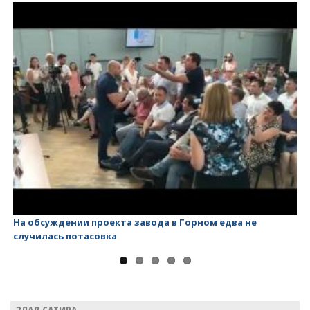
На обсуждении проекта завода в Горном едва не
Ва
случилась потасовка