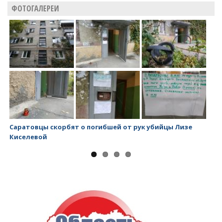
ФОТОГАЛЕРЕИ
Саратовцы скорбят о погибшей от рук убийцы Лизе
Ми
Киселевой
за