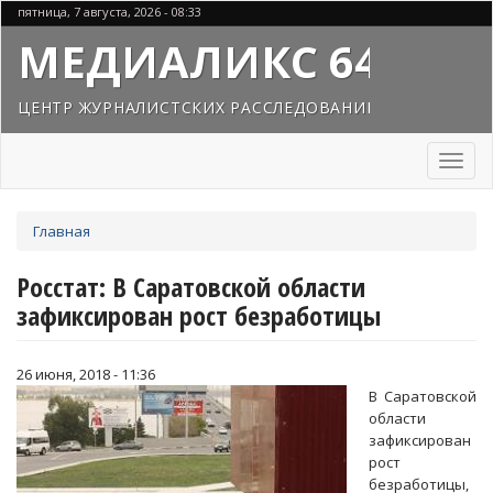
Перейти
пятница, 7 августа, 2026 - 08:33
к
МЕДИАЛИКС 64
основному
содержанию
ЦЕНТР ЖУРНАЛИСТСКИХ РАССЛЕДОВАНИЙ
Toggl
naviga
Вы
Главная
здесь
Росстат: В Саратовской области
зафиксирован рост безработицы
26 июня, 2018 - 11:36
В Саратовской
области
зафиксирован
рост
безработицы,