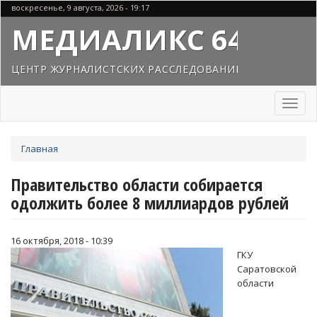
Перейти
воскресенье, 9 августа, 2026 - 19:17
к
МЕДИАЛИКС 64
основному
содержанию
ЦЕНТР ЖУРНАЛИСТСКИХ РАССЛЕДОВАНИЙ
Toggl
naviga
Вы
Главная
здесь
Правительство области собирается
одолжить более 8 миллиардов рублей
16 октября, 2018 - 10:39
ГКУ
Саратовской
области