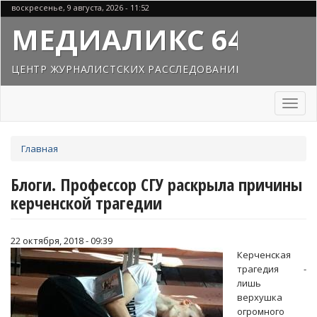
Перейти
воскресенье, 9 августа, 2026 - 11:52
к
МЕДИАЛИКС 64
основному
содержанию
ЦЕНТР ЖУРНАЛИСТСКИХ РАССЛЕДОВАНИЙ
Toggl
naviga
Вы
Главная
здесь
Блоги. Профессор СГУ раскрыла причины
керченской трагедии
22 октября, 2018 - 09:39
Керченская
трагедия -
лишь
верхушка
огромного