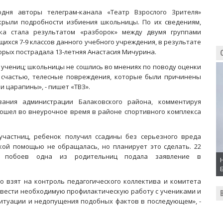
одня авторы телеграм-канала «Театр Взрослого Зрителя»
крыли подробности избиения школьницы. По их сведениям,
ка стала результатом «разборок» между двумя группами
щихся 7-9 классов данного учебного учреждения, в результате
орых пострадала 13-летняя Анастасия Мичурина.
 учениц; школьницы не сошлись во мнениях по поводу оценки
К счастью, телесные повреждения, которые были причинены
и царапины», - пишет «ТВЗ».
ания администрации Балаковского района, комментируя
зошел во внеурочное время в районе спортивного комплекса
частниц, ребенок получил ссадины без серьезного вреда
ой помощью не обращалась, но планирует это сделать. 22
я побоев одна из родительниц подала заявление в
 взят на контроль педагогического коллектива и комитета
овести необходимую профилактическую работу с учениками и
итуации и недопущения подобных фактов в последующем», -