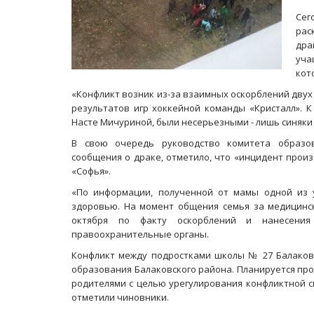
Сег
рас
дра
уча
кот
«Конфликт возник из-за взаимных оскорблений двух
результатов игр хоккейной команды «Кристалл». 
Насте Мичуриной, были несерьезными - лишь синяки 
В свою очередь руководство комитета образов
сообщения о драке, отметило, что «инцидент прои
«Софья».
«По информации, полученной от мамы одной из у
здоровью. На момент общения семья за медицинск
октября по факту оскорблений и нанесени
правоохранительные органы.
Конфликт между подростками школы № 27 Балаково
образования Балаковского района. Планируется пр
родителями с целью урегулирования конфликтной с
отметили чиновники.