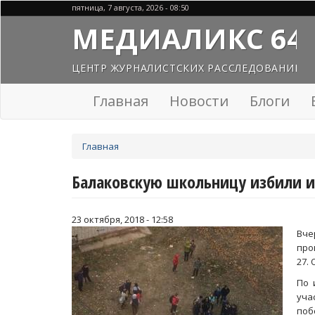
Перейти
пятница, 7 августа, 2026 - 08:50
к
МЕДИАЛИКС 64
основному
содержанию
ЦЕНТР ЖУРНАЛИСТСКИХ РАССЛЕДОВАНИЙ
Главная
Новости
Блоги
Вы
Главная
здесь
Балаковскую школьницу избили из
23 октября, 2018 - 12:58
Вче
про
27.
По 
уча
поб