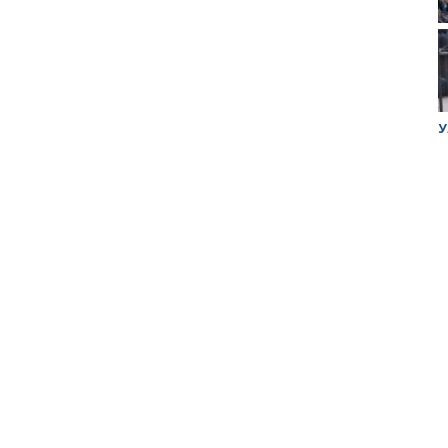
ук убийцы
Митинг против планов Росатома по
У
строительству завода в Горном