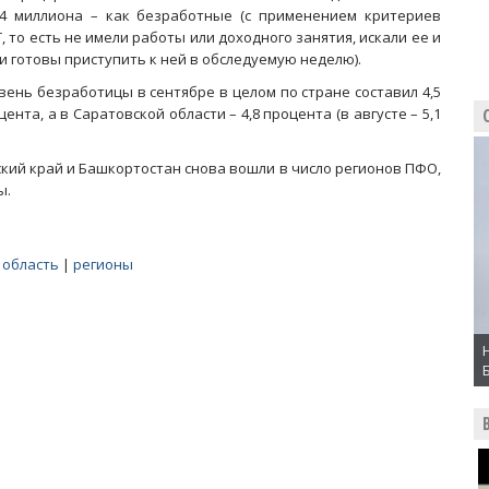
,4 миллиона – как безработные (с применением критериев
, то есть не имели работы или доходного занятия, искали ее и
и готовы приступить к ней в обследуемую неделю).
вень безработицы в сентябре в целом по стране составил 4,5
цента, а в Саратовской области – 4,8 процента (в августе – 5,1
мский край и Башкортостан снова вошли в число регионов ПФО,
ы.
 область
|
регионы