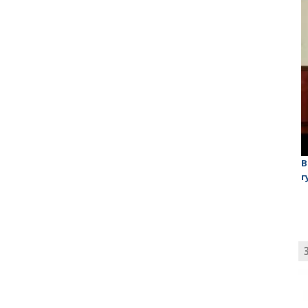
лаган»
На обсуждении проекта завода в Горном едва не
В
случилась потасовка
г