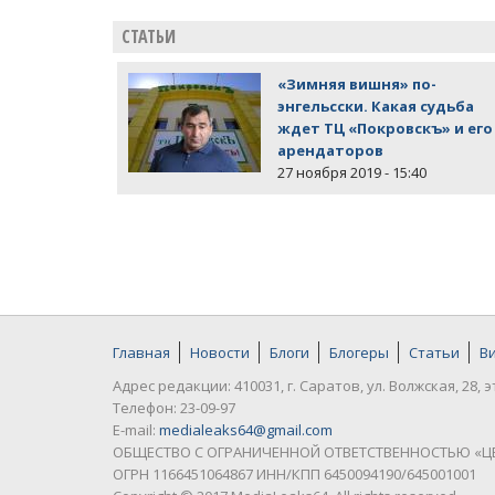
СТАТЬИ
«Зимняя вишня» по-
энгельсски. Какая судьба
ждет ТЦ «Покровскъ» и его
арендаторов
27 ноября 2019 - 15:40
Главная
Новости
Блоги
Блогеры
Статьи
В
Адрес редакции: 410031, г. Саратов, ул. Волжская, 28, э
Телефон: 23-09-97
E-mail:
medialeaks64@gmail.com
ОБЩЕСТВО С ОГРАНИЧЕННОЙ ОТВЕТСТВЕННОСТЬЮ «Ц
ОГРН 1166451064867 ИНН/КПП 6450094190/645001001