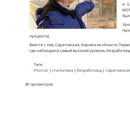
и 3
МОТ
был
Уро
про
процента).
Вместе с тем, Саратовская, Кировская области, Пер
где наблюдался самый высокий уровень безработиц
Теги:
Росстат
|
статистика
|
безработица
|
Саратовская
85 просмотров