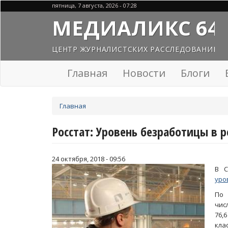
Перейти
пятница, 7 августа, 2026 - 07:28
к
МЕДИАЛИКС 64
основному
содержанию
ЦЕНТР ЖУРНАЛИСТСКИХ РАССЛЕДОВАНИЙ
Главная
Новости
Блоги
Вы
Главная
здесь
Росстат: Уровень безработицы в 
24 октября, 2018 - 09:56
В С
уро
По
чис
76,
кла